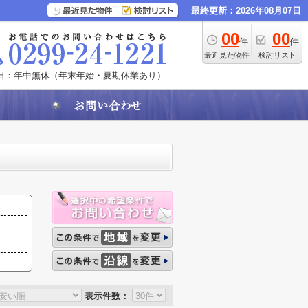
最終更新：2026年08月07日
00
00
件
件
最近見た物件
検討リスト
日：年中無休（年末年始・夏期休業あり）
表示件数：