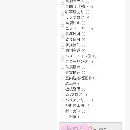
複層ガラス
(-)
自由設計対応
(-)
駐車場あり
(-)
ワンフロア
(-)
高層ビル
(-)
エレベーター
(-)
事務所可
(-)
飲食店可
(-)
居抜物件
(-)
個別空調
(-)
バス・トイレ別
(-)
フローリング
(-)
免震構造
(-)
耐震構造
(-)
室内洗濯機置場
(-)
給湯室
(-)
機械警備
(-)
OAフロア
(-)
バリアフリー
(-)
外断熱工法
(-)
都市ガス
(-)
下水道
(-)
1
件が該当