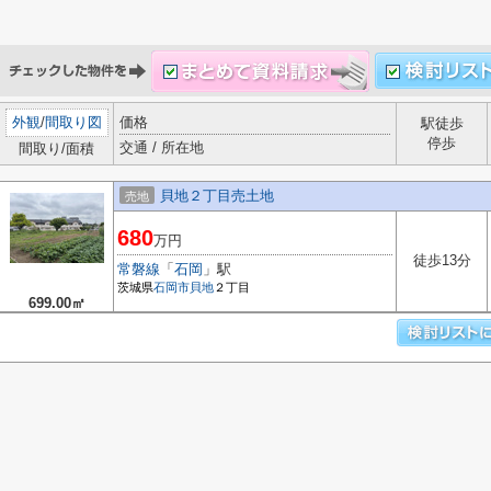
外観
/
間取り図
価格
駅徒歩
停歩
交通 / 所在地
間取り/面積
貝地２丁目売土地
売地
680
万円
徒歩13分
常磐線
「
石岡
」駅
茨城県
石岡市
貝地
２丁目
699.00㎡