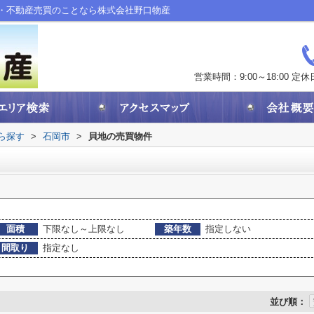
・不動産売買のことなら株式会社野口物産
営業時間：9:00～18:00
定休
から探す
>
石岡市
>
貝地の売買物件
面積
下限なし～上限なし
築年数
指定しない
間取り
指定なし
並び順：