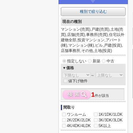
種別で絞り込む
現在の種別
マンション(売買),戸建(売買),土地(売
買),店舗(売買),事務所(売買),住宅以外
建物全部,投資マンション,アパート
(棟),マンション(棟),ビル,戸建(投資),
店舗事務所,その他,土地(投資)
指定しない
新築
中古
▼価格
～
値下げ物件
1
件が該当
間取り
ワンルーム
1K/1DK/1LDK
2K/2DK/2LDK
3K/3DK/3LDK
4K/4DK/4LDK
5K以上