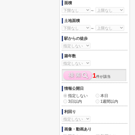
面積
～
土地面積
～
駅からの徒歩
築年数
1
件が該当
情報公開日
指定しない
本日
3日以内
1週間以内
利回り
画像・動画あり