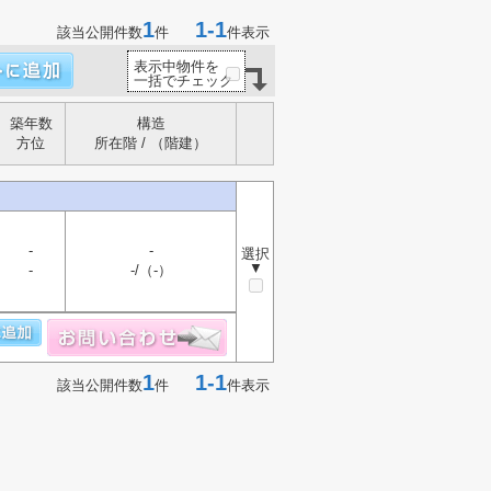
1
1-1
該当公開件数
件
件表示
表示中物件を
一括でチェック
築年数
構造
方位
所在階 / （階建）
-
-
選択
▼
-
-/（-）
1
1-1
該当公開件数
件
件表示