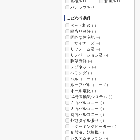
画像あり
動画あり
パノラマあり
こだわり条件
ペット相談
(-)
陽当り良好
(-)
閑静な住宅地
(-)
デザイナーズ
(-)
リフォーム済
(-)
リノベーション済
(-)
眺望良好
(-)
メゾネット
(-)
ベランダ
(-)
バルコニー
(-)
ルーフバルコニー
(-)
オール電化
(-)
24時間換気システム
(-)
２面バルコニー
(-)
３面バルコニー
(-)
両面バルコニー
(-)
外観タイル張り
(-)
IHクッキングヒーター
(-)
食器洗い乾燥機
(-)
システムキッチン
(-)