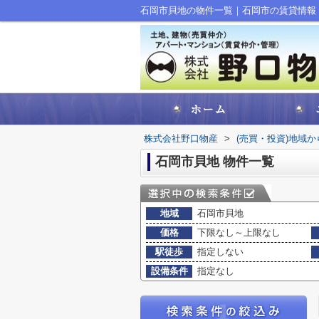
石岡市貝地の物件一覧｜石岡市の賃貸情報
株式会社野口物産
>
(売買・投資)地域
石岡市貝地 物件一覧
地域
石岡市貝地
価格
下限なし～上限なし
駅徒歩
指定しない
設備条件
指定なし