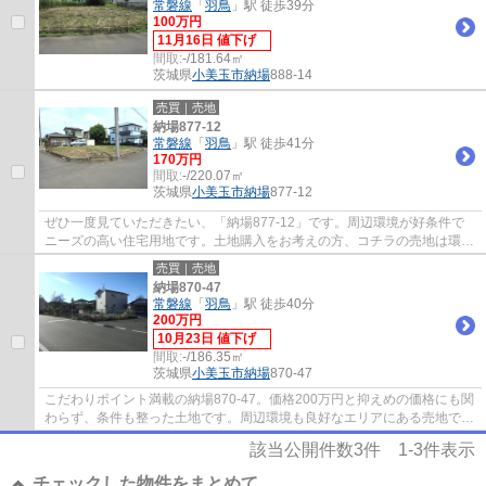
常磐線
「
羽鳥
」駅 徒歩39分
100万円
11月16日 値下げ
間取:
-/181.64㎡
茨城県
小美玉市
納場
888-14
売買｜売地
納場877-12
常磐線
「
羽鳥
」駅 徒歩41分
170万円
間取:
-/220.07㎡
茨城県
小美玉市
納場
877-12
ぜひ一度見ていただきたい、「納場877-12」です。周辺環境が好条件で
ニーズの高い住宅用地です。土地購入をお考えの方、コチラの売地は環境
も良くておすすめです。価格170万円の土地で...
売買｜売地
納場870-47
常磐線
「
羽鳥
」駅 徒歩40分
200万円
10月23日 値下げ
間取:
-/186.35㎡
茨城県
小美玉市
納場
870-47
こだわりポイント満載の納場870-47。価格200万円と抑えめの価格にも関
わらず、条件も整った土地です。周辺環境も良好なエリアにある売地で
す。広さの心配がいらない土地面積186.35㎡(...
該当公開件数
3
件
1-3
件表示
チェックした物件をまとめて