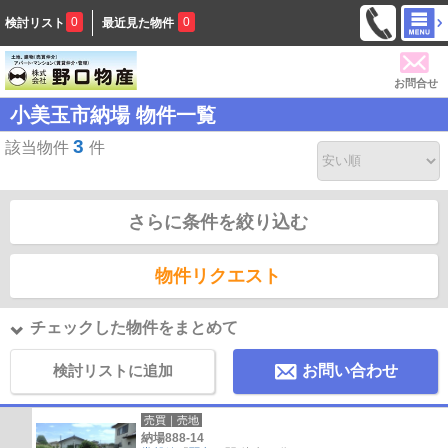
0
0
検討リスト
最近見た物件
お問合せ
小美玉市納場 物件一覧
3
該当物件
件
さらに条件を絞り込む
物件リクエスト
チェックした物件をまとめて
検討リストに追加
お問い合わせ
売買｜売地
納場888-14