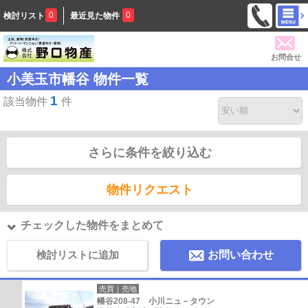
0
0
検討リスト
最近見た物件
お問合せ
小美玉市幡谷 物件一覧
1
該当物件
件
さらに条件を絞り込む
物件リクエスト
チェックした物件をまとめて
検討リストに追加
お問い合わせ
売買｜売地
幡谷208-47 小川ニュ－タウン