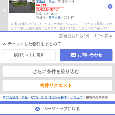
常磐線
「
高浜
」駅 徒歩99分
64万円
2月11日 値下げ
間取:
-/210.00㎡
茨城県
小美玉市
幡谷
208-47
売地をお探しの方にぴったりの土地がこちらです。日当たりを重視してい
る方に適した南側道路になります。住まいに適した周辺環境の整っている
住宅用地はこちらとなっています。幅広い...
該当公開件数
1
件
1-1
件表示
チェックした物件をまとめて
検討リストに追加
お問い合わせ
さらに条件を絞り込む
物件リクエスト
株式会社野口物産
>
(売買・投資)地域から探す
>
小美玉市
>
幡谷の売買物件
ページトップに戻る