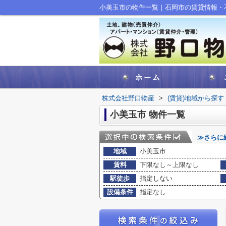
小美玉市の物件一覧｜石岡市の賃貸情報・
株式会社野口物産
>
(賃貸)地域から探す
小美玉市 物件一覧
≫さらに
地域
小美玉市
賃料
下限なし～上限なし
駅徒歩
指定しない
設備条件
指定なし