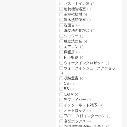
バス・トイレ別
(-)
追焚機能浴室
(-)
浴室乾燥機
(-)
温水洗浄便座
(-)
洗面台
(-)
洗髪洗面化粧台
(-)
シャワー
(-)
独立洗面台
(-)
エアコン
(-)
床暖房
(-)
床下収納
(-)
ウォークインクロゼット
(-)
ウォークインシューズクロゼット
(-)
収納豊富
(-)
CS
(-)
BS
(-)
CATV
(-)
光ファイバー
(-)
インターネット対応
(-)
オートロック
(-)
TVモニタ付インターホン
(-)
宅配ボックス
(-)
24時間緊急通報システム
(-)