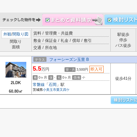
賃料 / 管理費・共益費
外観
/
間取り図
駅徒歩
停歩
敷金 / 保証金 / 礼金 / 償却 / 敷引
間取り
バス徒歩
面積
交通 / 所在地
フォーシーズン玉里 B
テラス
5.5
万円
即入可
3,500円
管・共
0ヶ月
-
0ヶ月
-/-
敷
保
礼
償/敷
徒歩41分
2LDK
常磐線
「
石岡
」駅
茨城県
小美玉市
栗又四ケ
60.80㎡