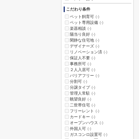
こだわり条件
ペット飼育可
(-)
ペット専用設備
(-)
楽器相談
(-)
陽当り良好
(-)
閑静な住宅地
(-)
デザイナーズ
(-)
リノベーション済
(-)
保証人不要
(-)
事務所可
(-)
２人入居可
(-)
バリアフリー
(-)
分割可
(-)
分譲タイプ
(-)
管理人常駐
(-)
眺望良好
(-)
二世帯住宅
(-)
フリーレント
(-)
カードキー
(-)
オープンハウス
(-)
外国人可
(-)
ガスコンロ設置可
(-)