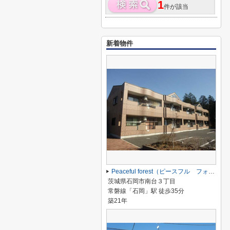
1
件が該当
新着物件
Peaceful forest（ピースフル フォレスト）
茨城県石岡市南台３丁目
常磐線「石岡」駅 徒歩35分
築21年