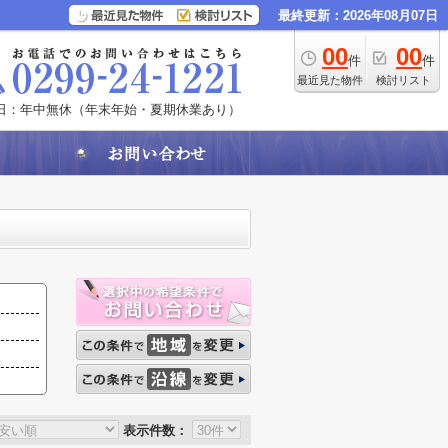
最終更新：2026年08月07日
00
00
件
件
最近見た物件
検討リスト
日：年中無休（年末年始・夏期休業あり）
表示件数：