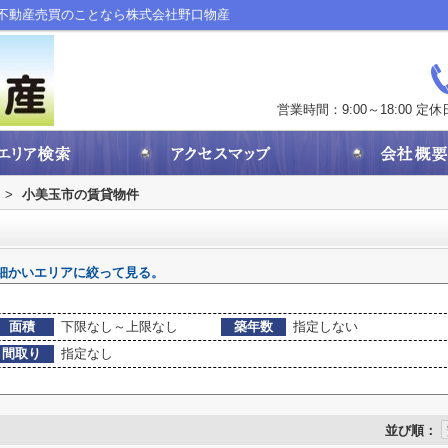
不動産売買のことなら株式会社野口物産
営業時間：9:00～18:00
定休
>
小美玉市の賃貸物件
細かいエリアに絞って見る。
面積
下限なし～上限なし
築年数
指定しない
間取り
指定なし
並び順：