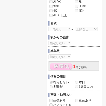
2LDK
3K
3DK
3LDK
4K
4DK
4LDK以上
面積
～
駅からの徒歩
築年数
1
件が該当
情報公開日
指定しない
本日
3日以内
1週間以内
画像・動画あり
画像あり
動画あり
パノラマあり