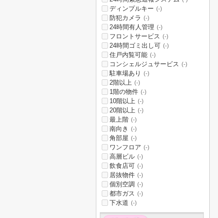
ディンプルキー
(-)
防犯カメラ
(-)
24時間有人管理
(-)
フロントサービス
(-)
24時間ゴミ出し可
(-)
住戸内覧可能
(-)
コンシェルジュサービス
(-)
駐車場あり
(-)
2階以上
(-)
1階の物件
(-)
10階以上
(-)
20階以上
(-)
最上階
(-)
南向き
(-)
角部屋
(-)
ワンフロア
(-)
高層ビル
(-)
飲食店可
(-)
居抜物件
(-)
個別空調
(-)
都市ガス
(-)
下水道
(-)