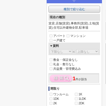
種別で絞り込む
現在の種別
賃貸,店舗(賃貸),事務所(賃貸),土地(賃
貸),住宅以外建物全部,駐車場
アパート
マンション
一戸建て
▼賃料
～
敷金・保証金なし
礼金・敷引なし
共益費・管理費込み
1
件が該当
間取り
ワンルーム
1K
1DK
1LDK
2K
2DK