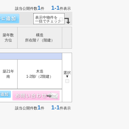
1
1-1
該当公開件数
件
件表示
表示中物件を
一括でチェック
築年数
構造
方位
所在階 / （階建）
築21年
木造
選択
南
1-2階/（2階建）
▼
1
1-1
該当公開件数
件
件表示