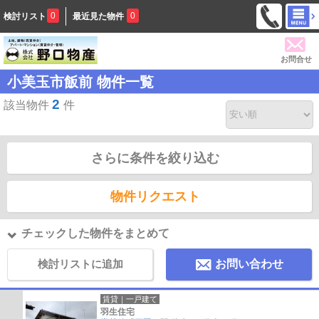
0
0
検討リスト
最近見た物件
お問合せ
小美玉市飯前 物件一覧
2
該当物件
件
さらに条件を絞り込む
物件リクエスト
チェックした物件をまとめて
検討リストに追加
お問い合わせ
賃貸｜一戸建て
羽生住宅