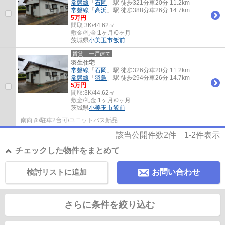
常磐線
「
石岡
」駅 徒歩321分車20分 11.2km
常磐線
「
高浜
」駅 徒歩388分車26分 14.7km
5万円
間取:
3K/44.62㎡
敷金/礼金:
1ヶ月/0ヶ月
茨城県
小美玉市
飯前
賃貸｜一戸建て
羽生住宅
常磐線
「
石岡
」駅 徒歩326分車20分 11.2km
常磐線
「
羽鳥
」駅 徒歩294分車26分 14.7km
5万円
間取:
3K/44.62㎡
敷金/礼金:
1ヶ月/0ヶ月
茨城県
小美玉市
飯前
南向き/駐車2台可/ユニットバス新品
該当公開件数
2
件
1-2
件表示
チェックした物件をまとめて
検討リストに追加
お問い合わせ
さらに条件を絞り込む