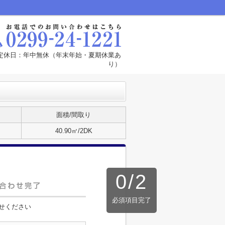
00 定休日：年中無休（年末年始・夏期休業あ
り）
面積/間取り
40.90㎡/2DK
0
/
2
必須項目完了
せください