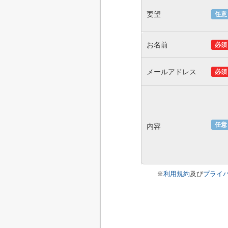
要望
任意
お名前
必須
メールアドレス
必須
任意
内容
※
利用規約
及び
プライ