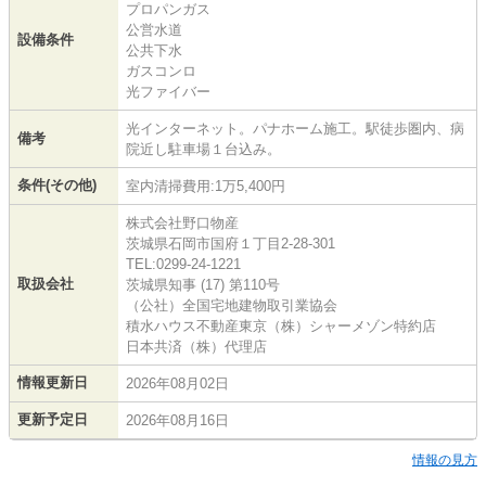
プロパンガス
公営水道
設備条件
公共下水
ガスコンロ
光ファイバー
光インターネット。パナホーム施工。駅徒歩圏内、病
備考
院近し駐車場１台込み。
条件(その他)
室内清掃費用:1万5,400円
株式会社野口物産
茨城県石岡市国府１丁目2-28-301
TEL:0299-24-1221
取扱会社
茨城県知事 (17) 第110号
（公社）全国宅地建物取引業協会
積水ハウス不動産東京（株）シャーメゾン特約店
日本共済（株）代理店
情報更新日
2026年08月02日
更新予定日
2026年08月16日
情報の見方