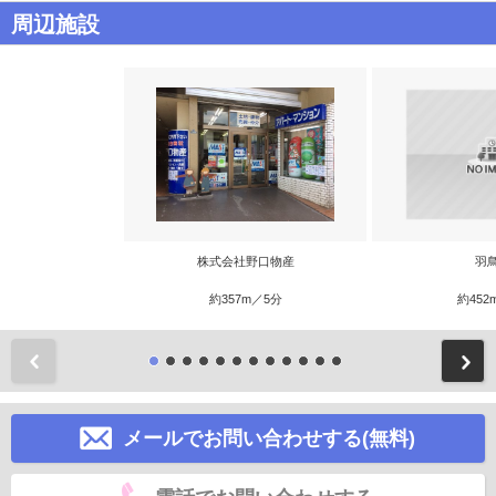
周辺施設
株式会社野口物産
羽
約357m／5分
約452
前
メールでお問い合わせする(無料)