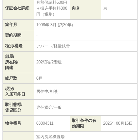
月額保証料600円
保証会社詳細
向き
＋振込手数料300
東
円（税別）
築年月
1996年 3月 (築30年)
契約期間
-
種別/構造
アパート/軽量鉄骨
部屋/
所在階/
202/2階/2階建
階建
総戸数
6戸
現況/
居住中/相談
入居可能日
取引態様/
専任媒介/一般
賃貸区分
取引条件の有
物件番号
63804311
2026年08月16日
効期限
室内洗濯機置場