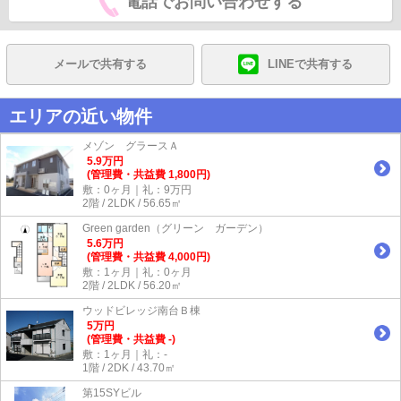
電話でお問い合わせする
メールで共有する
LINEで共有する
エリアの近い物件
メゾン グラースＡ
5.9
万
円
(管理費・共益費 1,800円)
敷：0ヶ月｜礼：9万円
2階 / 2LDK / 56.65㎡
Green garden（グリーン ガーデン）
5.6
万
円
(管理費・共益費 4,000円)
敷：1ヶ月｜礼：0ヶ月
2階 / 2LDK / 56.20㎡
ウッドビレッジ南台Ｂ棟
5
万
円
(管理費・共益費 -)
敷：1ヶ月｜礼：-
1階 / 2DK / 43.70㎡
第15SYビル