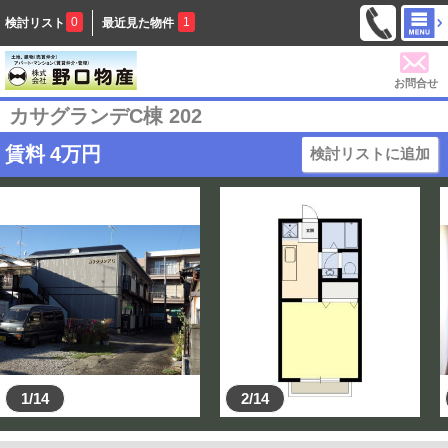
0
1
検討リスト
最近見た物件
お問合せ
カサグランデC棟 202
賃料
4
万円
検討リストに追加
1/14
2/14