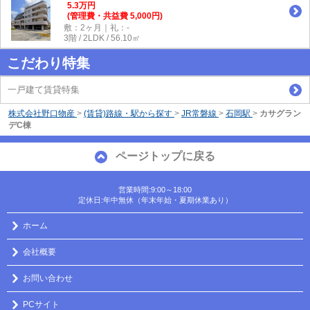
5.3
万
円
(管理費・共益費 5,000円)
敷：2ヶ月｜礼：-
3階 / 2LDK / 56.10㎡
こだわり特集
一戸建て賃貸特集
株式会社野口物産
>
(賃貸)路線・駅から探す
>
JR常磐線
>
石岡駅
>
カサグラン
デC棟
ページトップに戻る
営業時間:9:00～18:00
定休日:年中無休（年末年始・夏期休業あり）
ホーム
会社概要
お問い合わせ
PCサイト