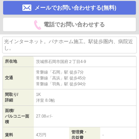
メールでお問い合わせする(無料)
電話でお問い合わせする
光インターネット。パナホーム施工。駅徒歩圏内、病院近
し。
所在地
茨城県
石岡市
国府
２丁目4-9
常磐線
「
石岡
」駅 徒歩7分
交通
常磐線
「
高浜
」駅 徒歩45分
常磐線
「
羽鳥
」駅 徒歩94分
間取り/
1K
詳細
洋室 8.0帖
面積/
バルコニー面
27.08㎡/-
積
管理費・
賃料
4万円
-
共益費