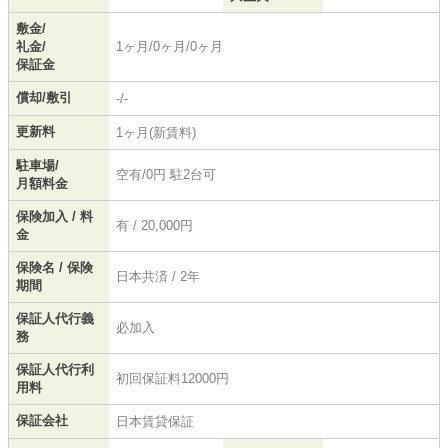
敷金/
礼金/
1ヶ月/0ヶ月/0ヶ月
保証金
償却/敷引
-/-
更新料
1ヶ月(新賃料)
駐車場/
空有/0円 駐2台可
月額料金
保険加入 / 料
有 / 20,000円
金
保険名 / 保険
日本共済 / 2年
期間
保証人代行義
必加入
務
保証人代行利
初回保証料12000円
用料
保証会社
日本賃貸保証