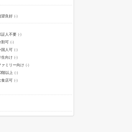
眺望良好
(-)
保証人不要
(-)
分割可
(-)
外国人可
(-)
学生向け
(-)
ファミリー向け
(-)
10階以上
(-)
飲食店可
(-)