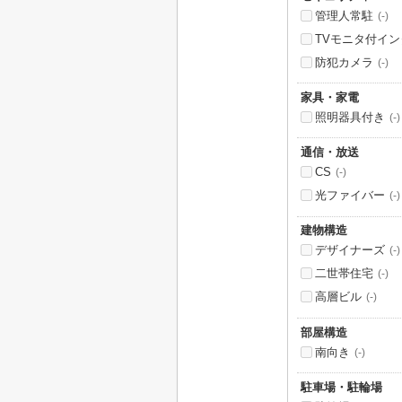
管理人常駐
(-)
TVモニタ付イ
防犯カメラ
(-)
家具・家電
照明器具付き
(-)
通信・放送
CS
(-)
光ファイバー
(-)
建物構造
デザイナーズ
(-)
二世帯住宅
(-)
高層ビル
(-)
部屋構造
南向き
(-)
駐車場・駐輪場