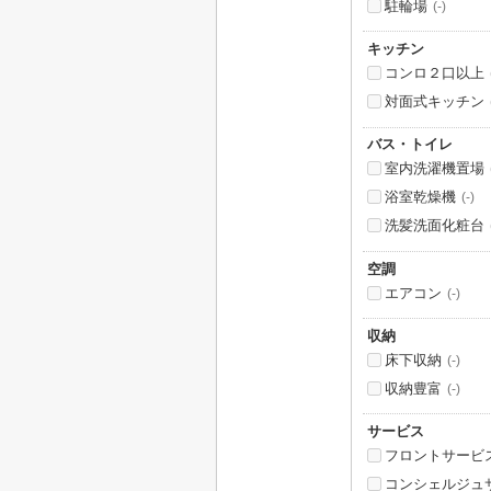
駐輪場
(-)
キッチン
コンロ２口以上
対面式キッチン
バス・トイレ
室内洗濯機置場
浴室乾燥機
(-)
洗髪洗面化粧台
空調
エアコン
(-)
収納
床下収納
(-)
収納豊富
(-)
サービス
フロントサービ
コンシェルジュ