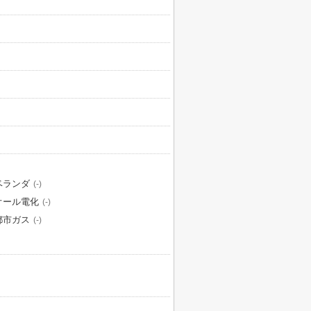
ベランダ
(-)
オール電化
(-)
都市ガス
(-)