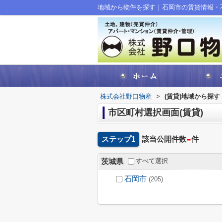
地域から物件を探す｜石岡市の賃貸情報・
株式会社野口物産
>
(賃貸)地域から探す
市区町村選択画面(賃貸)
-
ステップ1
該当公開件数
件
すべて選択
茨城県
石岡市
(205)