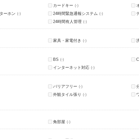
カードキー
(-)
ンターホン
24時間緊急通報システム
(-)
(-)
24時間有人管理
(-)
家具・家電付き
(-)
BS
C
(-)
インターネット対応
(-)
バリアフリー
(-)
外観タイル張り
(-)
角部屋
(-)