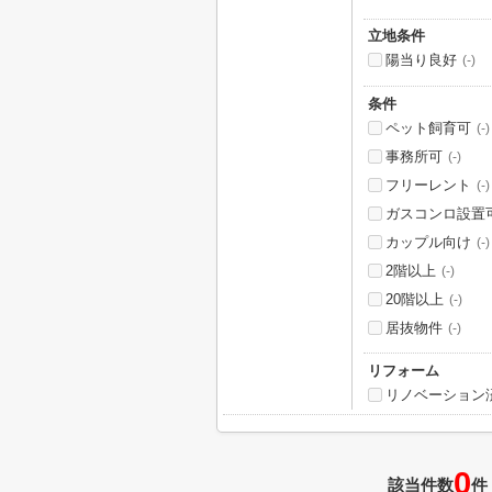
立地条件
陽当り良好
(-)
条件
ペット飼育可
(-)
事務所可
(-)
フリーレント
(-)
ガスコンロ設置
カップル向け
(-)
2階以上
(-)
20階以上
(-)
居抜物件
(-)
リフォーム
リノベーション
0
該当件数
件