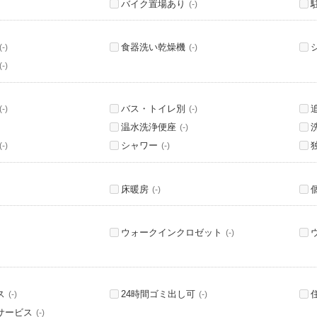
バイク置場あり
(-)
食器洗い乾燥機
(-)
(-)
(-)
バス・トイレ別
(-)
(-)
温水洗浄便座
(-)
シャワー
(-)
(-)
床暖房
(-)
ウォークインクロゼット
(-)
ス
24時間ゴミ出し可
(-)
(-)
サービス
(-)