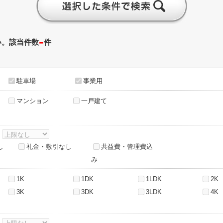
-
い。該当件数
件
駐車場
事業用
マンション
一戸建て
～
し
礼金・敷引なし
共益費・管理費込
み
1K
1DK
1LDK
2K
3K
3DK
3LDK
4K