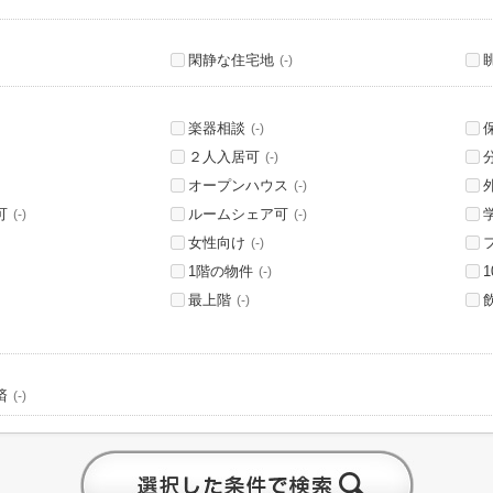
閑静な住宅地
(-)
楽器相談
(-)
２人入居可
(-)
オープンハウス
(-)
可
ルームシェア可
(-)
(-)
女性向け
(-)
1階の物件
(-)
最上階
(-)
済
(-)