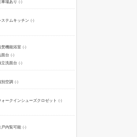
駐車場あり
(-)
システムキッチン
(-)
追焚機能浴室
(-)
洗面台
(-)
独立洗面台
(-)
個別空調
(-)
ウォークインシューズクロゼット
(-)
住戸内覧可能
(-)