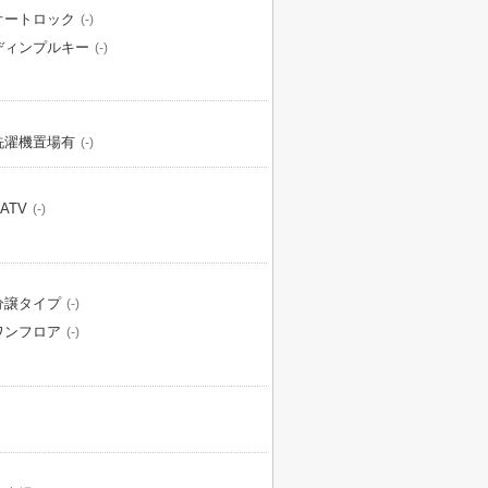
オートロック
(-)
ディンプルキー
(-)
洗濯機置場有
(-)
ATV
(-)
分譲タイプ
(-)
ワンフロア
(-)