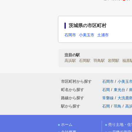
茨城県の市区町村
石岡市
小美玉市
土浦市
注目の駅
高浜駅
石岡駅
羽鳥駅
岩間駅
福原
市区町村から探す
石岡市
/
小美玉
町名から探す
石岡
/
東光台
/
路線から探す
常磐線
/
大洗鹿
駅から探す
石岡
/
羽鳥
/
高
ホーム
売り土地・住