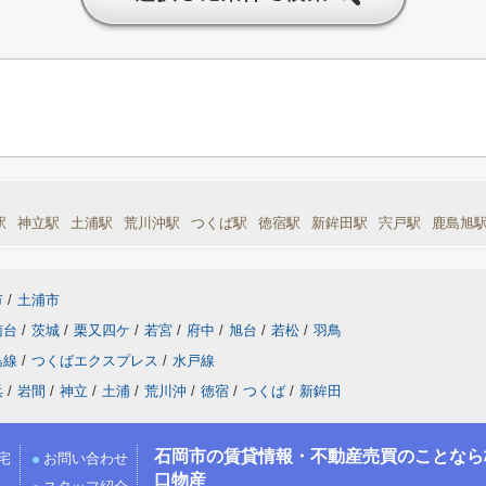
駅
神立駅
土浦駅
荒川沖駅
つくば駅
徳宿駅
新鉾田駅
宍戸駅
鹿島旭
市
/
土浦市
南台
/
茨城
/
栗又四ケ
/
若宮
/
府中
/
旭台
/
若松
/
羽鳥
島線
/
つくばエクスプレス
/
水戸線
浜
/
岩間
/
神立
/
土浦
/
荒川沖
/
徳宿
/
つくば
/
新鉾田
石岡市の賃貸情報・不動産売買のことなら
宅
お問い合わせ
口物産