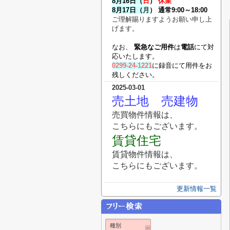
8月16日
（
日
）
休業
8月17日（
月
） 通常9
:
00～18
:
00
ご理解賜りますようお願い申し上
げます。
なお、
緊急なご用件
は
電話
にて対
応いたします。
0299-24-1221
に録音にて用件をお
残しください。
2025-03-01
売土地
売建物
売買物件情報は、
こちらにもございます。
賃貸住宅
賃貸物件情報は、
こちらにもございます。
更新情報一覧
種別