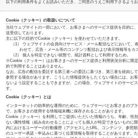
以下の利用条件をよくお読みいただき、ご同意のうえご利用下さるようお
Cookie（クッキー）の取扱いについて
当社ウェブサイトの一部において、お客さまへのサービス提供を目的に、C
送受信しております。
主に以下の目的でCookie（クッキー）を使わせていただきます。
（1） ウェブサイトの会員向けサービス・メール配信などにおいて、
わせて、広告・メール等のコンテンツ配信および表示情報等をカ
（2） 個人を特定できない状態で、統計資料として利用するため。
※Cookie（クッキー）はお客さまへのサービス提供と利用状況分析に
的で利用することはありません。
なお、広告の配信を委託する第三者への委託に基づき、第三者を経由して、
参照する場合があります。こうした情報提供をしたくない場合には、お客さ
ないよう設定することもできますが、この場合、ウェブサイトのサービス
す。
Cookie（クッキー）とは
インターネットの効率的な運用のために、ウェブサーバとお客さまのブラ
で、お客さまの使用する情報端末機に保存されることがあります。
Cookie（クッキー）を利用してご提供いただいた情報のうち、年齢、
ない属性情報（組み合わせることによっても個人が特定できないものに限
内におけるユーザーの行動履歴（アクセスしたURL、コンテンツ、参照
のユーザー承諾・申込みに基づく位置情報を取得することがあります。ただ