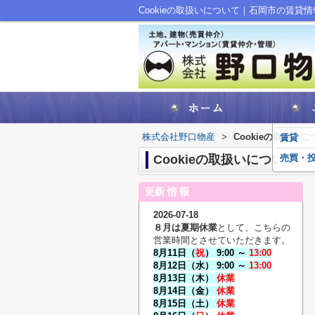
Cookieの取扱いについて｜石岡市の賃
株式会社野口物産
>
Cookieの取扱いに
賃貸
Cookieの取扱いについて
売買・
2026-07-18
８月は夏期休業
として、こちらの
営業時間とさせていただきます。
8
月11
日（
祝
） 9:00 ～
13:00
8月12日（水） 9:00 ～
13:00
8月13
日（木）
休業
8月14日（金
）
休業
8月15日
（土）
休業