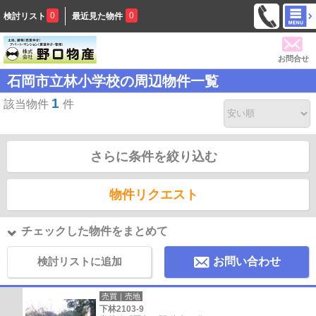
0
0
検討リスト
最近見た物件
お問合せ
石岡市立林小学校の周辺物件一覧
1
該当物件
件
さらに条件を絞り込む
物件リクエスト
チェックした物件をまとめて
検討リストに追加
お問い合わせ
売買｜売地
下林2103-9