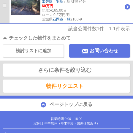
常磐線
「
羽鳥
」駅 徒歩74分
60万円
間取:
-/165.00㎡
ローン:
0.2万円/月
茨城県
石岡市
下林
2103-9
該当公開件数
1
件
1-1
件表示
チェックした物件をまとめて
検討リストに追加
お問い合わせ
さらに条件を絞り込む
物件リクエスト
ページトップに戻る
営業時間:9:00～18:00
定休日:年中無休（年末年始・夏期休業あり）