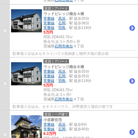
賃貸｜アパート
ウッドビレッジ南台Ａ棟
常磐線
「
高浜
」駅 徒歩35分
常磐線
「
石岡
」駅 徒歩36分
常磐線
「
羽鳥
」駅 徒歩118分
5万円
間取:
2DK/43.70㎡
敷金/礼金:
1ヶ月/0ヶ月
茨城県
石岡市
南台
４丁目
駐車場２台込みセキスイハウス収納多し物件大地の恵み前
賃貸｜アパート
ウッドビレッジ南台Ｂ棟
常磐線
「
高浜
」駅 徒歩35分
常磐線
「
石岡
」駅 徒歩35分
常磐線
「
羽鳥
」駅 徒歩118分
5万円
間取:
2DK/43.70㎡
敷金/礼金:
1ヶ月/-
茨城県
石岡市
南台
４丁目
駐車場２台込み。セキスイハウス。JA野菜売り場目の前です
賃貸｜一戸建て
小谷家住宅
常磐線
「
高浜
」駅 徒歩9分
常磐線
「
石岡
」駅 徒歩40分
6.3万円