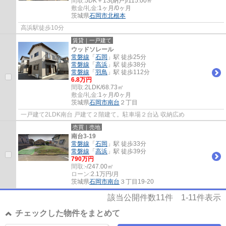
間取:
5DK＋1S(納戸)/115.00㎡
敷金/礼金:
1ヶ月/0ヶ月
茨城県
石岡市
北根本
高浜駅徒歩10分
賃貸｜一戸建て
ウッドソレール
常磐線
「
石岡
」駅 徒歩25分
常磐線
「
高浜
」駅 徒歩38分
常磐線
「
羽鳥
」駅 徒歩112分
6.8万円
間取:
2LDK/68.73㎡
敷金/礼金:
1ヶ月/0ヶ月
茨城県
石岡市
南台
２丁目
一戸建て2LDK南台 戸建て２階建て。駐車場２台込 収納広め
売買｜売地
南台3-19
常磐線
「
石岡
」駅 徒歩33分
常磐線
「
高浜
」駅 徒歩39分
790万円
間取:
-/247.00㎡
ローン:
2.1万円/月
茨城県
石岡市
南台
３丁目19-20
該当公開件数
11
件
1-11
件表示
チェックした物件をまとめて