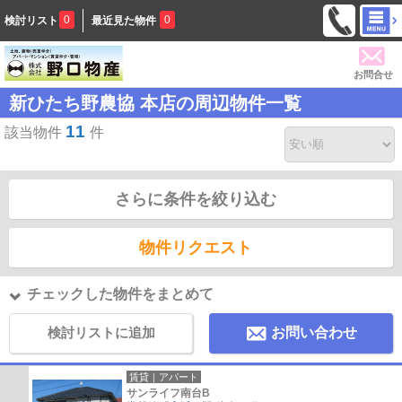
0
0
検討リスト
最近見た物件
お問合せ
新ひたち野農協 本店の周辺物件一覧
11
該当物件
件
さらに条件を絞り込む
物件リクエスト
チェックした物件をまとめて
検討リストに追加
お問い合わせ
賃貸｜アパート
サンライフ南台B