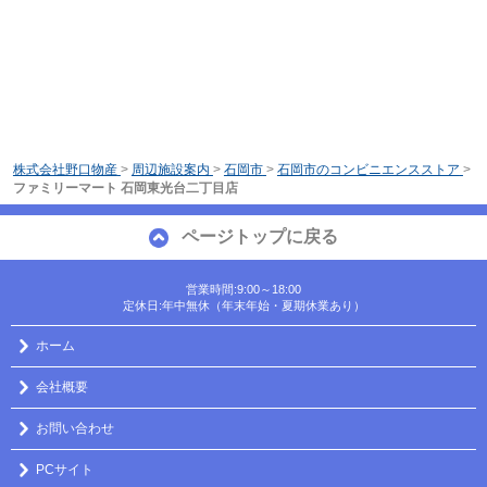
株式会社野口物産
>
周辺施設案内
>
石岡市
>
石岡市のコンビニエンスストア
>
ファミリーマート 石岡東光台二丁目店
ページトップに戻る
営業時間:9:00～18:00
定休日:年中無休（年末年始・夏期休業あり）
ホーム
会社概要
お問い合わせ
PCサイト