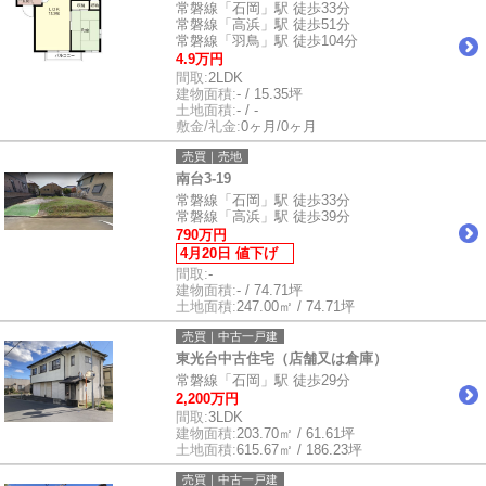
常磐線「石岡」駅 徒歩33分
常磐線「高浜」駅 徒歩51分
常磐線「羽鳥」駅 徒歩104分
4.9万円
間取:
2LDK
建物面積:
- / 15.35坪
土地面積:
- / -
敷金/礼金:
0ヶ月/0ヶ月
売買｜売地
南台3-19
常磐線「石岡」駅 徒歩33分
常磐線「高浜」駅 徒歩39分
790万円
4月20日 値下げ
間取:
-
建物面積:
- / 74.71坪
土地面積:
247.00㎡ / 74.71坪
売買｜中古一戸建
東光台中古住宅（店舗又は倉庫）
常磐線「石岡」駅 徒歩29分
2,200万円
間取:
3LDK
建物面積:
203.70㎡ / 61.61坪
土地面積:
615.67㎡ / 186.23坪
売買｜中古一戸建