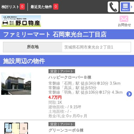
0
0
検討リスト
最近見た物件
お問合せ
ファミリーマート 石岡東光台二丁目店
所在地
茨城県石岡市東光台２丁目1
施設周辺の物件
賃貸｜アパート
ハッピークローバーＢ棟
常磐線「石岡」駅 徒歩34分車10分 3.5km
常磐線「高浜」駅 徒歩53分
常磐線「羽鳥」駅 徒歩106分車17分 4.3km
4.7万円
間取:
1K
建物面積:
- / 9.15坪
土地面積:
- / -
敷金/礼金:
0ヶ月/0ヶ月
賃貸｜アパート
グリーンコーポＧ棟