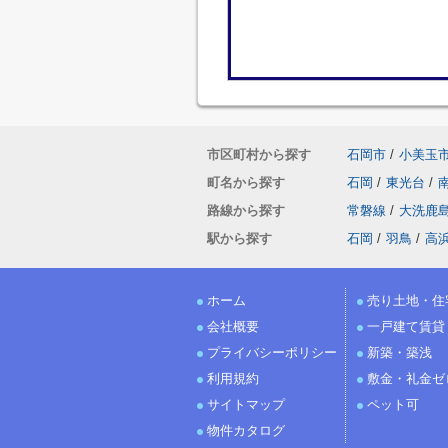
市区町村から探す
石岡市
/
小美玉
町名から探す
石岡
/
東光台
/
路線から探す
常磐線
/
大洗鹿
駅から探す
石岡
/
羽鳥
/
高
ホーム
売り土地・住
会社概要
一戸建て賃貸
プライバシーポリシー
新築・築浅
利用規約
敷金・礼金ゼ
サイトマップ
ペット可
物件カタログ