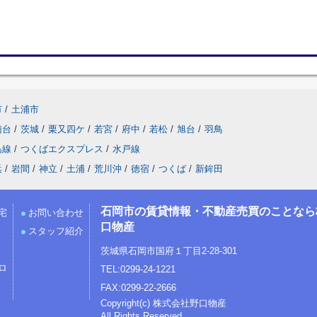
市
/
土浦市
南台
/
茨城
/
栗又四ケ
/
若宮
/
府中
/
若松
/
旭台
/
羽鳥
島線
/
つくばエクスプレス
/
水戸線
浜
/
岩間
/
神立
/
土浦
/
荒川沖
/
徳宿
/
つくば
/
新鉾田
石岡市の賃貸情報・不動産売買のことなら
宅
お問い合わせ
口物産
スタッフ紹介
茨城県石岡市国府１丁目2-28-301
ロ
TEL:0299-24-1221
FAX:0299-22-2666
Copyright(c) 株式会社野口物産
All Rights Reserved.