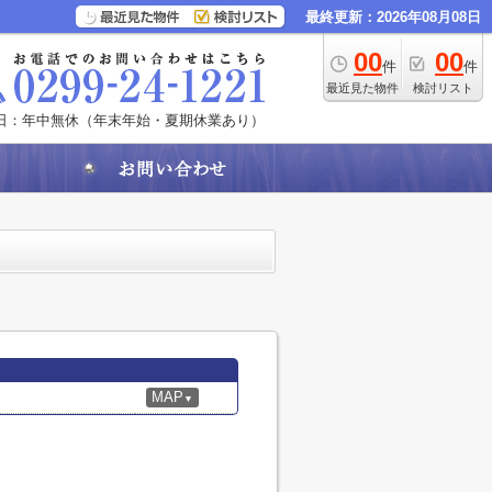
最終更新：2026年08月08日
00
00
件
件
最近見た物件
検討リスト
日：年中無休（年末年始・夏期休業あり）
MAP
▼