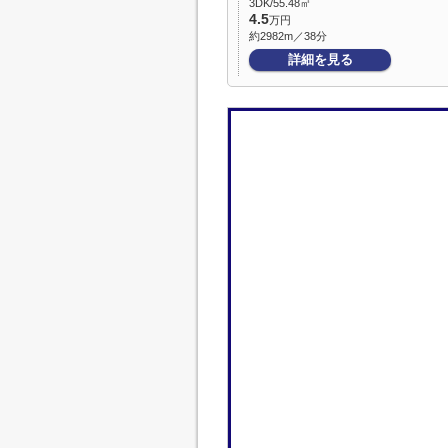
3DK/55.48㎡
4.5
万円
約2982m／38分
詳細を見る