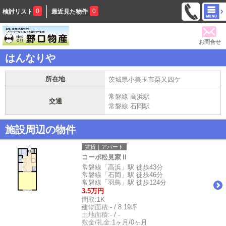
0
0
検討リスト
最近見た物件
お問合せ
はんなりや
所在地
茨城県小美玉市栗又四ケ
常磐線 高浜駅
交通
常磐線 石岡駅
施設周辺の物件
賃貸｜アパート
コーポ松見家Ⅱ
常磐線「高浜」駅 徒歩43分
常磐線「石岡」駅 徒歩46分
常磐線「羽鳥」駅 徒歩124分
3.5万円
間取:
1K
建物面積:
- / 8.19坪
土地面積:
- / -
敷金/礼金:
1ヶ月/0ヶ月