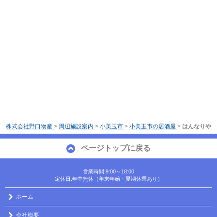
株式会社野口物産
>
周辺施設案内
>
小美玉市
>
小美玉市の居酒屋
>
はんなりや
ページトップに戻る
営業時間:9:00～18:00
定休日:年中無休（年末年始・夏期休業あり）
ホーム
会社概要