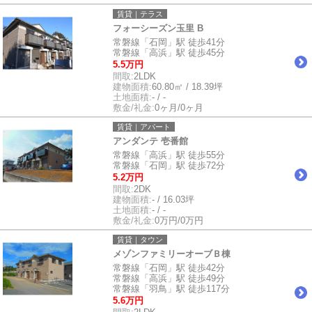
賃貸｜テラス
フォーシーズン玉里 B
常磐線「石岡」駅 徒歩41分
常磐線「高浜」駅 徒歩45分
5.5万円
間取:
2LDK
建物面積:
60.80㎡ / 18.39坪
土地面積:
- / -
敷金/礼金:
0ヶ月/0ヶ月
賃貸｜アパート
アンダンテ 壱番館
常磐線「高浜」駅 徒歩55分
常磐線「石岡」駅 徒歩72分
5.2万円
間取:
2DK
建物面積:
- / 16.03坪
土地面積:
- / -
敷金/礼金:
0万円/0万円
賃貸｜タウン
メゾンファミリーオーブＢ棟
常磐線「石岡」駅 徒歩42分
常磐線「高浜」駅 徒歩49分
常磐線「羽鳥」駅 徒歩117分
5.6万円