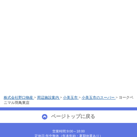
株式会社野口物産
>
周辺施設案内
>
小美玉市
>
小美玉市のスーパー
>
ヨークベ
ニマル羽鳥東店
ページトップに戻る
営業時間:9:00～18:00
定休日:年中無休（年末年始・夏期休業あり）