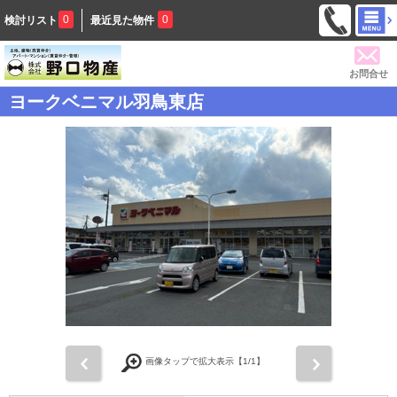
0
0
検討リスト
最近見た物件
お問合せ
ヨークベニマル羽鳥東店
前
次
画像タップで拡大表示【
1
/1】