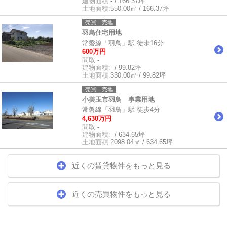
建物面積:
- / 166.37坪
土地面積:
550.00㎡ / 166.37坪
売買｜売地
羽鳥住宅用地
常磐線「羽鳥」駅 徒歩16分
600万円
間取:
-
建物面積:
- / 99.82坪
土地面積:
330.00㎡ / 99.82坪
売買｜売地
小美玉市羽鳥 事業用地
常磐線「羽鳥」駅 徒歩4分
4,630万円
間取:
-
建物面積:
- / 634.65坪
土地面積:
2098.04㎡ / 634.65坪
近くの賃貸物件をもっと見る
近くの売買物件をもっと見る