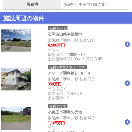
所在地
茨城県小美玉市羽鳥2737
施設周辺の物件
売買｜売地
石岡市山崎事業用地
常磐線「羽鳥」駅 徒歩51分
4,500万円
間取:
-
建物面積:
- / 2992.31坪
土地面積:
9892.00㎡ / 2992.33坪
売買｜中古タウンハウス
アリーブ羽鳥第2 Aー４
常磐線「羽鳥」駅 徒歩25分
350万円
間取:
2LDK
建物面積:
- / 14.06坪
土地面積:
- / -
売買｜売地
小美玉市羽鳥の売地
常磐線「羽鳥」駅 徒歩14分
1,165万円
間取:
-