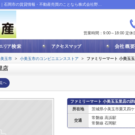
ファミリーマート 小美玉玉里店情報ページ｜石岡市の賃貸情報・不動産売買のことなら株式会社野口物産
営業時間：9:00～18:00
定休
小美玉市
>
小美玉市のコンビニエンスストア
>
ファミリーマート 小美玉
里店
覧へ
ファミリーマート 小美玉玉里店の詳
所在地
茨城県小美玉市栗又四ケ
常磐線 高浜駅
交通
常磐線 石岡駅