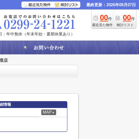
最終更新：2026年08月07日
00
00
件
件
最近見た物件
検討リスト
日：年中無休（年末年始・夏期休業あり）
玉里店
細情報
MAP
▼