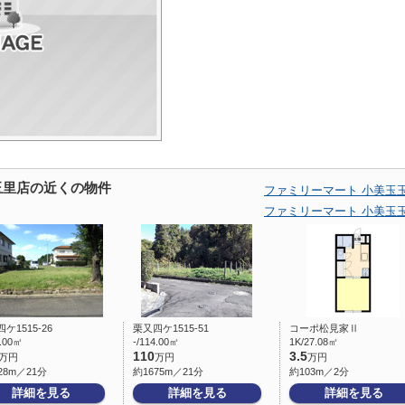
玉里店の近くの物件
ファミリーマート 小美玉
ファミリーマート 小美玉
ケ1515-26
栗又四ケ1515-51
コーポ松見家Ⅱ
8.00㎡
-/114.00㎡
1K/27.08㎡
110
3.5
万円
万円
万円
28m／21分
約1675m／21分
約103m／2分
詳細を見る
詳細を見る
詳細を見る