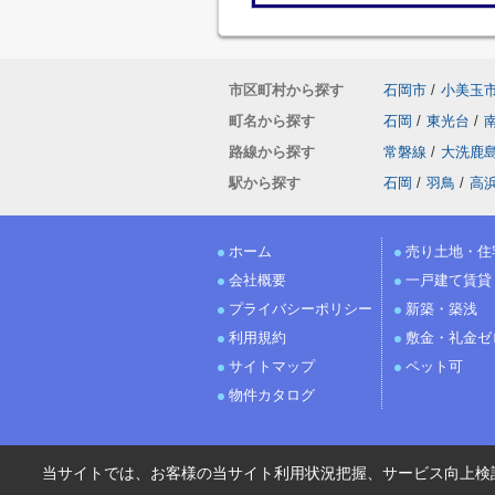
市区町村から探す
石岡市
/
小美玉
町名から探す
石岡
/
東光台
/
路線から探す
常磐線
/
大洗鹿
駅から探す
石岡
/
羽鳥
/
高
ホーム
売り土地・住
会社概要
一戸建て賃貸
プライバシーポリシー
新築・築浅
利用規約
敷金・礼金ゼ
サイトマップ
ペット可
物件カタログ
当サイトでは、お客様の当サイト利用状況把握、サービス向上検討