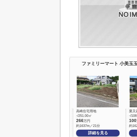
ファミリーマート 小美玉
高崎住宅用地
栗又四
-/251.00㎡
-/10
266
100
万円
約1637m／21分
約16
詳細を見る