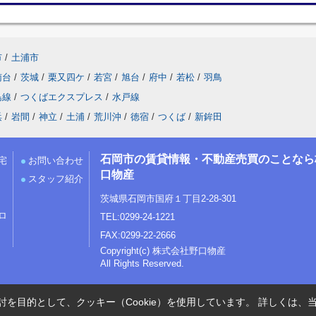
市
/
土浦市
南台
/
茨城
/
栗又四ケ
/
若宮
/
旭台
/
府中
/
若松
/
羽鳥
島線
/
つくばエクスプレス
/
水戸線
浜
/
岩間
/
神立
/
土浦
/
荒川沖
/
徳宿
/
つくば
/
新鉾田
石岡市の賃貸情報・不動産売買のことなら
宅
お問い合わせ
口物産
スタッフ紹介
茨城県石岡市国府１丁目2-28-301
ロ
TEL:0299-24-1221
FAX:0299-22-2666
Copyright(c) 株式会社野口物産
All Rights Reserved.
を目的として、クッキー（Cookie）を使用しています。
詳しくは、