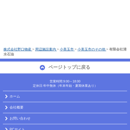
株式会社野口物産
>
周辺施設案内
>
小美玉市
>
小美玉市のその他
>
有限会社清
水石油
ページトップに戻る
営業時間:9:00～18:00
定休日:年中無休（年末年始・夏期休業あり）
ホーム
会社概要
お問い合わせ
PCサイト