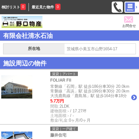
0
0
検討リスト
最近見た物件
お問合せ
有限会社清水石油
所在地
茨城県小美玉市山野1654-17
施設周辺の物件
賃貸｜アパート
FOLIAR FII
常磐線「石岡」駅 徒歩186分車30分 20.0km
常磐線「高浜」駅 徒歩199分車30分 20.0km
大洗鹿島線「鹿島旭」駅 徒歩164分車18分
5.7万円
間取:
2LDK
建物面積:
- / 17.27坪
土地面積:
- / -
敷金/礼金:
0ヶ月/0ヶ月
賃貸｜一戸建て
藤井住宅