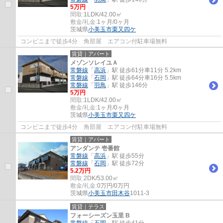
5万円
間取:
1LDK/42.00㎡
敷金/礼金:
1ヶ月/0ヶ月
茨城県
小美玉市
栗又四ケ
コンビニまで徒歩4分 角部屋 エアコン付駐車場無料
賃貸｜アパート
メゾンソレイユＡ
常磐線
「
高浜
」駅 徒歩61分車11分 5.2km
常磐線
「
石岡
」駅 徒歩64分車16分 5.5km
常磐線
「
羽鳥
」駅 徒歩146分
5万円
間取:
1LDK/42.00㎡
敷金/礼金:
1ヶ月/0ヶ月
茨城県
小美玉市
栗又四ケ
コンビニまで徒歩4分 角部屋 エアコン付駐車場無料
賃貸｜アパート
アンダンテ 壱番館
常磐線
「
高浜
」駅 徒歩55分
常磐線
「
石岡
」駅 徒歩72分
5.2万円
間取:
2DK/53.00㎡
敷金/礼金:
0万円/0万円
茨城県
小美玉市
田木谷
1011-3
賃貸｜テラス
フォーシーズン玉里 B
常磐線
「
石岡
」駅 徒歩41分