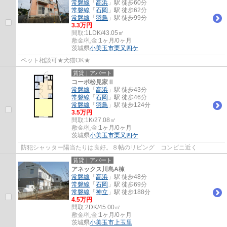
常磐線
「
高浜
」駅 徒歩60分
常磐線
「
石岡
」駅 徒歩62分
常磐線
「
羽鳥
」駅 徒歩99分
3.3万円
間取:
1LDK/43.05㎡
敷金/礼金:
1ヶ月/0ヶ月
茨城県
小美玉市
栗又四ケ
ペット相談可★犬猫OK★
賃貸｜アパート
コーポ松見家Ⅱ
常磐線
「
高浜
」駅 徒歩43分
常磐線
「
石岡
」駅 徒歩46分
常磐線
「
羽鳥
」駅 徒歩124分
3.5万円
間取:
1K/27.08㎡
敷金/礼金:
1ヶ月/0ヶ月
茨城県
小美玉市
栗又四ケ
防犯シャッター陽当たりは良好。８帖のリビング コンビニ近く
賃貸｜アパート
アネックス川島A棟
常磐線
「
高浜
」駅 徒歩48分
常磐線
「
石岡
」駅 徒歩69分
常磐線
「
神立
」駅 徒歩188分
4.5万円
間取:
2DK/45.00㎡
敷金/礼金:
1ヶ月/0ヶ月
茨城県
小美玉市
上玉里