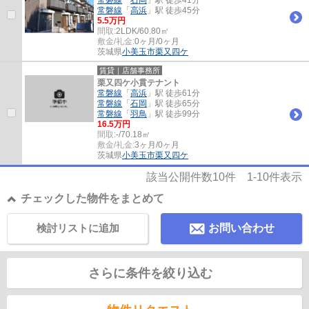
常磐線
「
高浜
」駅 徒歩45分
5.5万円
間取:
2LDK/60.80㎡
敷金/礼金:
0ヶ月/0ヶ月
茨城県
小美玉市
栗又四ケ
賃貸｜店舗事務所
栗又四ケ小貫テナント
常磐線
「
高浜
」駅 徒歩61分
常磐線
「
石岡
」駅 徒歩65分
常磐線
「
羽鳥
」駅 徒歩99分
16.5万円
間取:
-/70.18㎡
敷金/礼金:
3ヶ月/0ヶ月
茨城県
小美玉市
栗又四ケ
該当公開件数
10
件
1-10
件表示
チェックした物件をまとめて
検討リストに追加
お問い合わせ
さらに条件を絞り込む