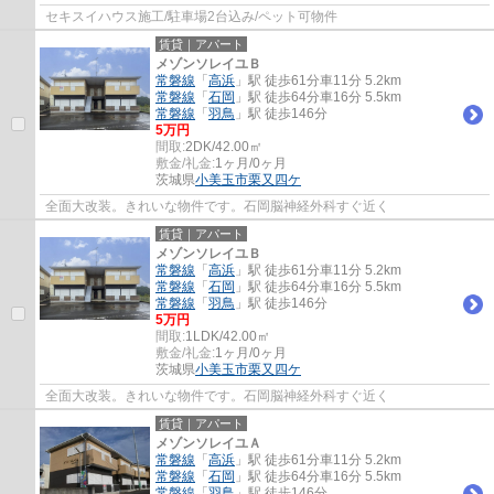
セキスイハウス施工/駐車場2台込み/ペット可物件
賃貸｜アパート
メゾンソレイユＢ
常磐線
「
高浜
」駅 徒歩61分車11分 5.2km
常磐線
「
石岡
」駅 徒歩64分車16分 5.5km
常磐線
「
羽鳥
」駅 徒歩146分
5万円
間取:
2DK/42.00㎡
敷金/礼金:
1ヶ月/0ヶ月
茨城県
小美玉市
栗又四ケ
全面大改装。きれいな物件です。石岡脳神経外科すぐ近く
賃貸｜アパート
メゾンソレイユＢ
常磐線
「
高浜
」駅 徒歩61分車11分 5.2km
常磐線
「
石岡
」駅 徒歩64分車16分 5.5km
常磐線
「
羽鳥
」駅 徒歩146分
5万円
間取:
1LDK/42.00㎡
敷金/礼金:
1ヶ月/0ヶ月
茨城県
小美玉市
栗又四ケ
全面大改装。きれいな物件です。石岡脳神経外科すぐ近く
賃貸｜アパート
メゾンソレイユＡ
常磐線
「
高浜
」駅 徒歩61分車11分 5.2km
常磐線
「
石岡
」駅 徒歩64分車16分 5.5km
常磐線
「
羽鳥
」駅 徒歩146分