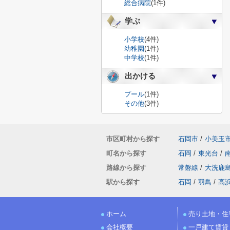
総合病院
(1件)
学ぶ
小学校
(4件)
幼稚園
(1件)
中学校
(1件)
出かける
プール
(1件)
その他
(3件)
市区町村から探す
石岡市
/
小美玉
町名から探す
石岡
/
東光台
/
路線から探す
常磐線
/
大洗鹿
駅から探す
石岡
/
羽鳥
/
高
ホーム
売り土地・住
会社概要
一戸建て賃貸