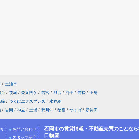
市
/
土浦市
南台
/
茨城
/
栗又四ケ
/
若宮
/
旭台
/
府中
/
若松
/
羽鳥
島線
/
つくばエクスプレス
/
水戸線
浜
/
岩間
/
神立
/
土浦
/
荒川沖
/
徳宿
/
つくば
/
新鉾田
石岡市の賃貸情報・不動産売買のことなら
宅
お問い合わせ
口物産
スタッフ紹介