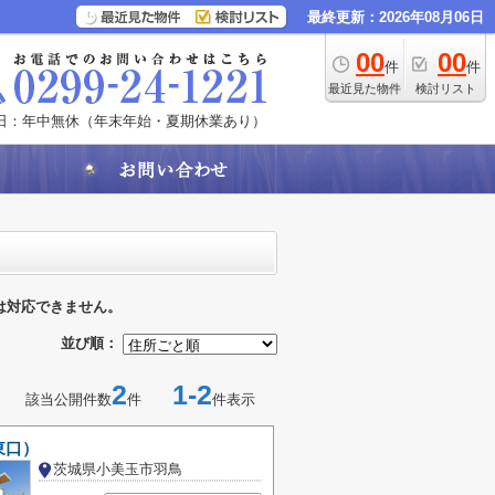
最終更新：2026年08月06日
00
00
件
件
最近見た物件
検討リスト
日：年中無休（年末年始・夏期休業あり）
は対応できません。
並び順：
2
1-2
該当公開件数
件
件表示
東口）
茨城県小美玉市羽鳥