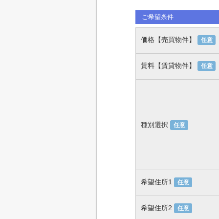
ご希望条件
価格【売買物件】
任意
賃料【賃貸物件】
任意
種別選択
任意
希望住所1
任意
希望住所2
任意