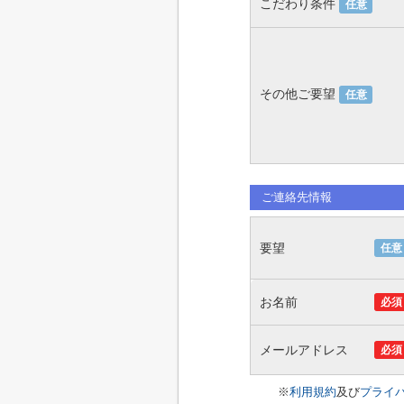
こだわり条件
任意
その他ご要望
任意
ご連絡先情報
要望
任意
お名前
必須
メールアドレス
必須
※
利用規約
及び
プライ