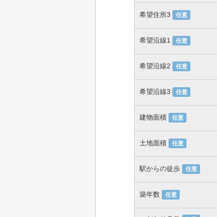
希望住所3
任意
希望沿線1
任意
希望沿線2
任意
希望沿線3
任意
建物面積
任意
土地面積
任意
駅からの徒歩
任意
築年数
任意