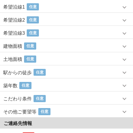
希望沿線1
任意
希望沿線2
任意
希望沿線3
任意
建物面積
任意
土地面積
任意
駅からの徒歩
任意
築年数
任意
こだわり条件
任意
その他ご要望等
任意
ご連絡先情報