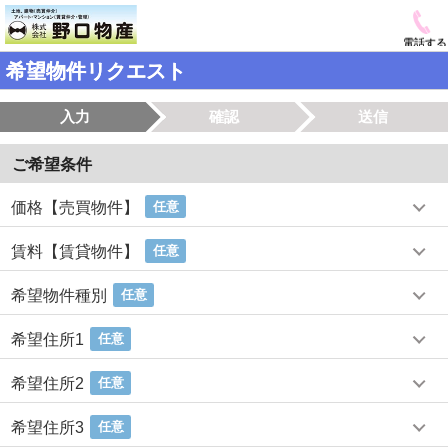
電話する
希望物件リクエスト
入力
確認
送信
ご希望条件
価格【売買物件】
任意
賃料【賃貸物件】
任意
希望物件種別
任意
希望住所1
任意
希望住所2
任意
希望住所3
任意