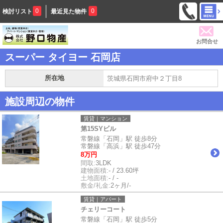
0
0
検討リスト
最近見た物件
お問合せ
スーパー タイヨー 石岡店
所在地
茨城県石岡市府中２丁目8
施設周辺の物件
賃貸｜マンション
第15SYビル
常磐線「石岡」駅 徒歩8分
常磐線「高浜」駅 徒歩47分
8万円
間取:
3LDK
建物面積:
- / 23.60坪
土地面積:
- / -
敷金/礼金:
2ヶ月/-
賃貸｜アパート
チェリーコート
常磐線「石岡」駅 徒歩5分