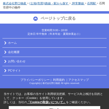
株式会社野口物産
>
(土地(売買))路線・駅から探す
>
JR常磐線
>
石岡駅
>
石岡
市府中の物件
ページトップに戻る
営業時間:9:00～18:00
定休日:年中無休（年末年始・夏期休業あり）
ホーム
会社概要
お問い合わせ
PCサイト
プライバシーポリシー
利用規約
｜アクセスマップ
｜
Copyright(c) 株式会社野口物産 All rights reserved.
当サイトでは、お客様の当サイト利用状況把握、サービス向上検討を目的と
して、クッキー（Cookie）を使用しています。
詳しくは、当社の
「Cookieの取扱いについて」
をご確認ください。