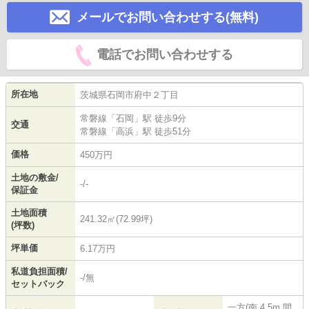
メールでお問い合わせする(無料)
電話でお問い合わせする
所在地
茨城県
石岡市
府中
２丁目
常磐線
「
石岡
」駅 徒歩9分
交通
常磐線
「
高浜
」駅 徒歩51分
価格
450万円
土地の敷金/
-/-
保証金
土地面積
241.32㎡(72.99坪)
(坪数)
坪単価
6.17万円
私道負担面積/
-/無
セットバック
一方(南 4.5m 間