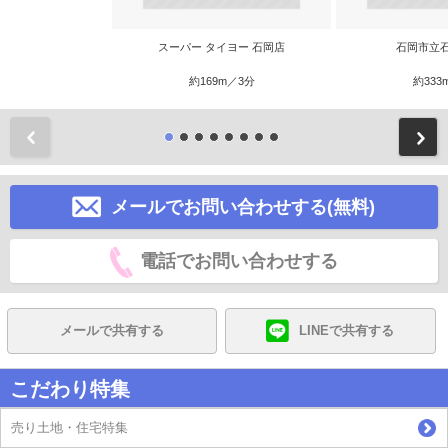
スーパー タイヨー 石岡店
石岡市立
約169m／3分
約333
前
メールでお問い合わせする(無料)
電話でお問い合わせする
メールで共有する
LINEで共有する
こだわり特集
売り土地・住宅特集