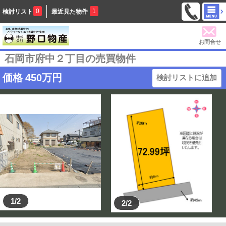
0
1
検討リスト
最近見た物件
お問合せ
石岡市府中２丁目の売買物件
価格
450
万円
検討リストに追加
1/2
2/2