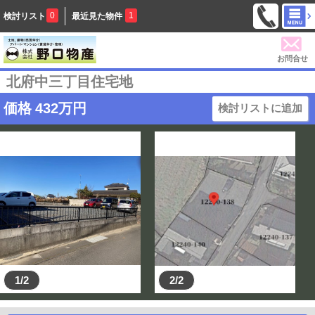
0
1
検討リスト
最近見た物件
お問合せ
北府中三丁目住宅地
価格
432
万円
検討リストに追加
1/2
2/2