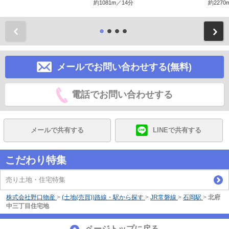
約1081m／14分
約2270
前
メールでお問い合わせする(無料)
電話でお問い合わせする
メールで共有する
LINEで共有する
こだわり特集
売り土地・住宅特集
株式会社野口物産
>
(土地(売買))路線・駅から探す
>
JR常磐線
>
石岡駅
>
北府
中三丁目住宅地
ページトップに戻る