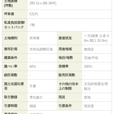
土地面積
285.51㎡(86.36坪)
(坪数)
坪単価
5万円
私道負担面積/
-/無
セットバック
一方(南東 公道 4.
土地権利
所有権
接道状況
0m 間口 20.0m)
都市計画
用途地域
市街化調整区域
無指定
建築条件
地目/地勢
-
宅地/平坦
建ぺい率
容積率
60%
200%
総区画数
販売区画数
-
-
国土法届出要
その他の法令
文化財保護法/景
不要
否
上の制限
観法
取引態様
現況
専任媒介
更地
引渡時期
引渡条件
相談
現況渡