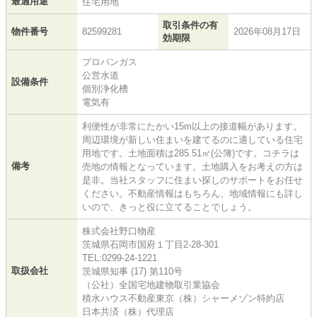
最適用途
住宅用地
取引条件の有
物件番号
82599281
2026年08月17日
効期限
プロパンガス
公営水道
設備条件
個別浄化槽
電気有
利便性が非常にたかい15m以上の接道幅があります。
周辺環境が新しい住まいを建てるのに適している住宅
用地です。土地面積は285.51㎡(公簿)です。コチラは
備考
売地の情報となっています。土地購入をお考えの方は
是非。当社スタッフに住まい探しのサポートをお任せ
ください。不動産情報はもちろん、地域情報にも詳し
いので、きっと役に立てることでしょう。
株式会社野口物産
茨城県石岡市国府１丁目2-28-301
TEL:0299-24-1221
取扱会社
茨城県知事 (17) 第110号
（公社）全国宅地建物取引業協会
積水ハウス不動産東京（株）シャーメゾン特約店
日本共済（株）代理店