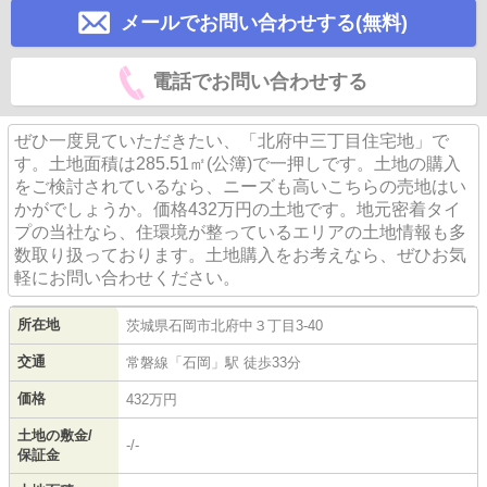
メールでお問い合わせする(無料)
電話でお問い合わせする
ぜひ一度見ていただきたい、「北府中三丁目住宅地」で
す。土地面積は285.51㎡(公簿)で一押しです。土地の購入
をご検討されているなら、ニーズも高いこちらの売地はい
かがでしょうか。価格432万円の土地です。地元密着タイ
プの当社なら、住環境が整っているエリアの土地情報も多
数取り扱っております。土地購入をお考えなら、ぜひお気
軽にお問い合わせください。
所在地
茨城県
石岡市
北府中
３丁目3-40
交通
常磐線
「
石岡
」駅 徒歩33分
価格
432万円
土地の敷金/
-/-
保証金