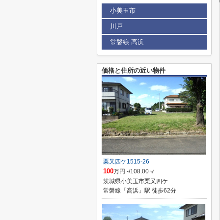
小美玉市
川戸
常磐線 高浜
価格と住所の近い物件
栗又四ケ1515-26
100
万円 -/108.00㎡
茨城県小美玉市栗又四ケ
常磐線「高浜」駅 徒歩62分