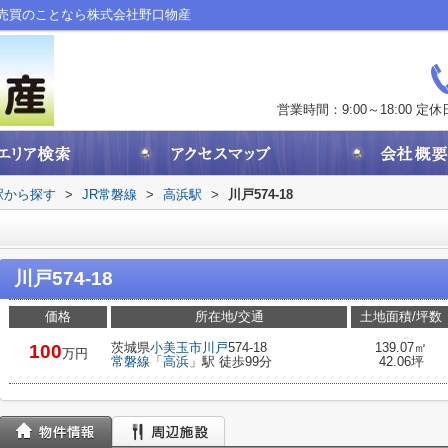
産売買のことなら株式会社野口物産
営業時間：9:00～18:00
定休
・駅から探す
>
JR常磐線
>
高浜駅
>
川戸574-18
川戸574-18
価格
所在地/交通
土地面積/坪数
茨城県
小美玉市
川戸
574-18
139.07㎡
100
万円
常磐線
「
高浜
」駅 徒歩99分
42.06坪