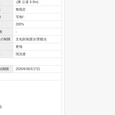
況
-(東 公道 6.0m)
域
無指定
勢
宅地/-
200%
数
-
上の制限
文化財保護法/景観法
更地
件
現況渡
効期限
2026年08月17日
店