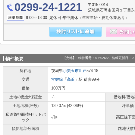
0299-24-1221
〒315-0014
茨城県石岡市国府１丁目2-28
9:00～18:00 定休日:年中無休（年末年始・夏期休業あり）
【売地】
物件番号：49302665
情報更新日：20
物件概要
所在地
茨城県
小美玉市
川戸
574-18
交通
常磐線
「
高浜
」駅 徒歩99分
価格
100万円
土地の敷金/保証金
-/-
借地料/借地
土地面積(坪数)
139.07㎡(42.06坪)
坪単価
私道負担面積/セットバ
-/無
高圧線下
ック
傾斜地部分面積
-
路地状敷