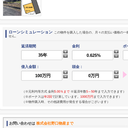
ローンシミュレーション
この物件を購入した場合の、月々の支払い価格の一
せん。
返済期間
金利
ボ
借入金額：
頭金：
（※元利均等方式 金利
5.00％まで
※返済年数
5～50
年まで入力できます）
（※ボーナスは
年2回
で計算しています。
1000万円
まで入力できます）
（※物件購入時、その他諸費用が発生する場合がございます）
お問い合わせは
株式会社野口物産まで