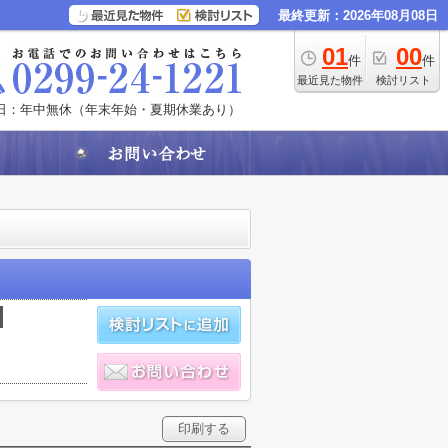
最終更新：2026年08月08日
01
00
件
件
最近見た物件
検討リスト
日：年中無休（年末年始・夏期休業あり）
印刷する