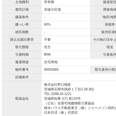
土地権利
所有権
接道状
都市計画
非線引区域
用途地
建築条件
-
地目/地
建ぺい率
60%
容積率
総区画数
-
販売区画
国土法届出要否
不要
その他の法令
取引態様
売主
現況
引渡時期
即時
引渡条
最適用途
住宅用地
物件番号
49302665
取引条件の有
設備条件
株式会社野口物産
茨城県石岡市国府１丁目2-28-301
TEL:0299-24-1221
取扱会社
茨城県知事 (17) 第110号
（公社）全国宅地建物取引業協会
積水ハウス不動産東京（株）シャーメゾン特約
日本共済（株）代理店