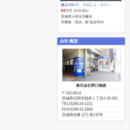
幡谷208-47 小川ニュ－タウン
64
万円 -/210.00㎡
茨城県小美玉市幡谷
常磐線「高浜」駅 徒歩99分
株式会社野口物産
〒315-0014
茨城県石岡市国府１丁目2-28-301
TEL/0299-24-1221
FAX/0299-22-2666
茨城県知事 (17) 第110号