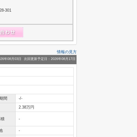
-301
情報の見方
26年08月03日
次回更新予定日：2026年08月17日
期間
-/-
2.38万円
面積
-
地
-