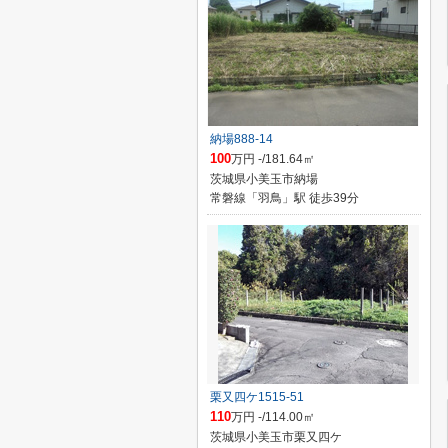
納場888-14
100
万円 -/181.64㎡
茨城県小美玉市納場
常磐線「羽鳥」駅 徒歩39分
栗又四ケ1515-51
110
万円 -/114.00㎡
茨城県小美玉市栗又四ケ