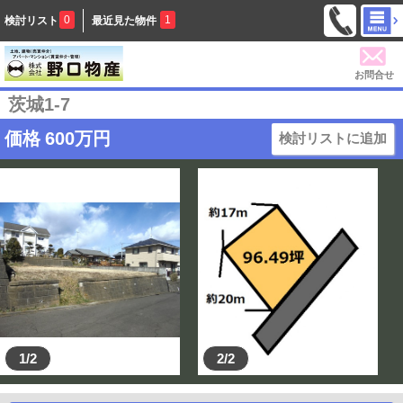
0
1
検討リスト
最近見た物件
お問合せ
茨城1-7
価格
600
万円
検討リストに追加
1/2
2/2