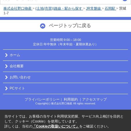
株式会社野口物産
>
(土地(売買))路線・駅から探す
>
JR常磐線
>
石岡駅
>
茨城
1-7
ページトップに戻る
営業時間:9:00～18:00
定休日:年中無休（年末年始・夏期休業あり）
ホーム
会社概要
お問い合わせ
PCサイト
プライバシーポリシー
利用規約
｜アクセスマップ
｜
Copyright(c) 株式会社野口物産 All rights reserved.
当サイトでは、お客様の当サイト利用状況把握、サービス向上検討を目的と
して、クッキー（Cookie）を使用しています。
詳しくは、当社の
「Cookieの取扱いについて」
をご確認ください。