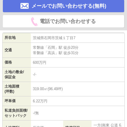
メールでお問い合わせする(無料)
電話でお問い合わせする
所在地
茨城県
石岡市
茨城
１丁目7
常磐線
「
石岡
」駅 徒歩20分
交通
常磐線
「
高浜
」駅 徒歩31分
価格
600万円
土地の敷金/
-/-
保証金
土地面積
319.00㎡(96.49坪)
(坪数)
坪単価
6.22万円
私道負担面積/
-/無
セットバック
一方(南東 公道 6.