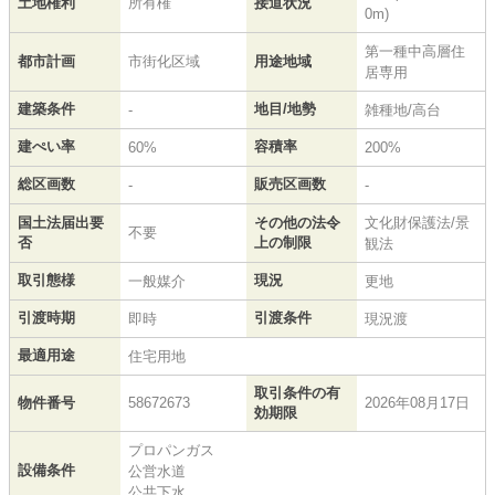
土地権利
所有権
接道状況
0m)
第一種中高層住
都市計画
市街化区域
用途地域
居専用
建築条件
地目/地勢
-
雑種地/高台
建ぺい率
容積率
60%
200%
総区画数
販売区画数
-
-
国土法届出要
その他の法令
文化財保護法/景
不要
否
上の制限
観法
取引態様
現況
一般媒介
更地
引渡時期
引渡条件
即時
現況渡
最適用途
住宅用地
取引条件の有
物件番号
58672673
2026年08月17日
効期限
プロパンガス
設備条件
公営水道
公共下水