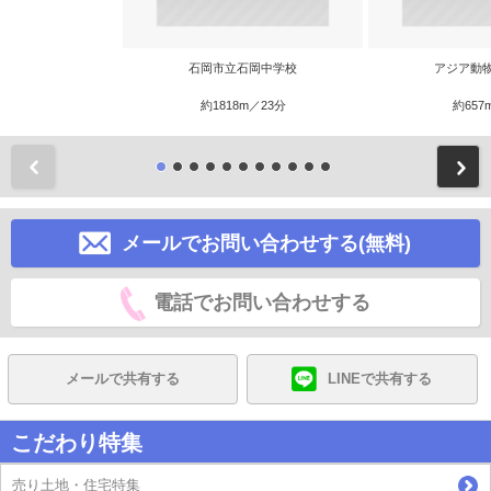
石岡市立石岡中学校
アジア動
約1818m／23分
約657
前
メールでお問い合わせする(無料)
電話でお問い合わせする
メールで共有する
LINEで共有する
こだわり特集
売り土地・住宅特集