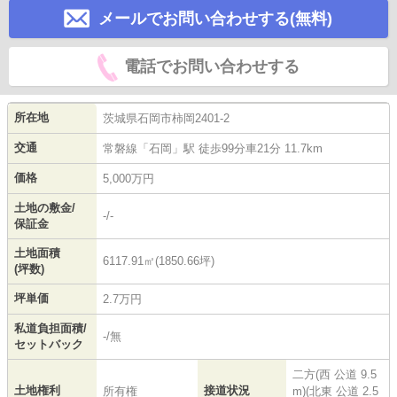
メールでお問い合わせする(無料)
電話でお問い合わせする
所在地
茨城県
石岡市
柿岡
2401-2
交通
常磐線
「
石岡
」駅 徒歩99分車21分 11.7km
価格
5,000万円
土地の敷金/
-/-
保証金
土地面積
6117.91㎡(1850.66坪)
(坪数)
坪単価
2.7万円
私道負担面積/
-/無
セットバック
二方(西 公道 9.5
土地権利
接道状況
所有権
m)(北東 公道 2.5