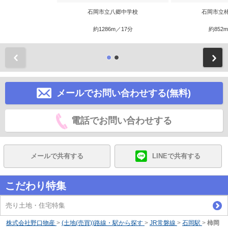
石岡市立八郷中学校
石岡市立
約1286m／17分
約852
前
メールでお問い合わせする(無料)
電話でお問い合わせする
メールで共有する
LINEで共有する
こだわり特集
売り土地・住宅特集
株式会社野口物産
>
(土地(売買))路線・駅から探す
>
JR常磐線
>
石岡駅
>
柿岡