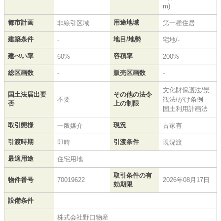
m)
都市計画
用途地域
非線引区域
第一種住居
建築条件
地目/地勢
-
宅地/-
建ぺい率
容積率
60%
200%
総区画数
販売区画数
-
-
文化財保護法/景
国土法届出要
その他の法令
不要
観法/がけ条例
否
上の制限
国土利用計画法
取引態様
現況
一般媒介
古家有
引渡時期
引渡条件
即時
現況渡
最適用途
住宅用地
取引条件の有
物件番号
70019622
2026年08月17日
効期限
設備条件
株式会社野口物産