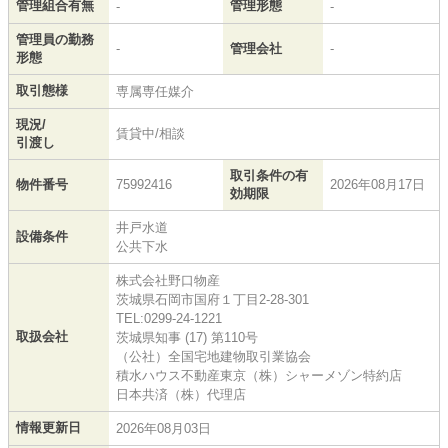
管理組合有無
管理形態
-
-
管理員の勤務
-
管理会社
-
形態
取引態様
専属専任媒介
現況/
賃貸中/相談
引渡し
取引条件の有
物件番号
75992416
2026年08月17日
効期限
井戸水道
設備条件
公共下水
株式会社野口物産
茨城県石岡市国府１丁目2-28-301
TEL:0299-24-1221
取扱会社
茨城県知事 (17) 第110号
（公社）全国宅地建物取引業協会
積水ハウス不動産東京（株）シャーメゾン特約店
日本共済（株）代理店
情報更新日
2026年08月03日