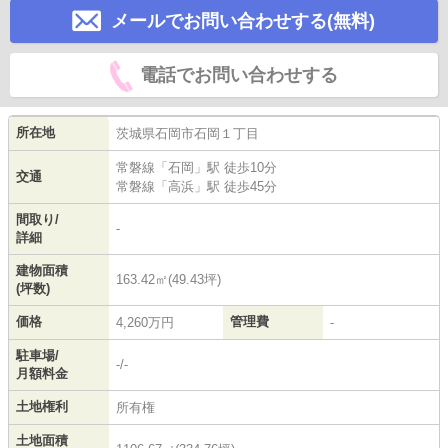
メールでお問い合わせする(無料)
電話でお問い合わせする
所在地
茨城県
石岡市
石岡
１丁目
常磐線
「
石岡
」駅 徒歩10分
交通
常磐線
「
高浜
」駅 徒歩45分
間取り/
-
詳細
建物面積
163.42㎡(49.43坪)
(坪数)
価格
管理費
4,260万円
-
駐車場/
-/-
月額料金
土地権利
所有権
土地面積