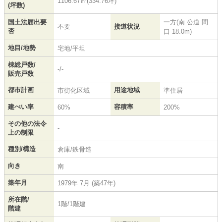
1106.67㎡(334.76坪)
(坪数)
国土法届出要
一方(南 公道 間
不要
接道状況
否
口 18.0m)
地目/地勢
宅地/平坦
棟総戸数/
-/-
販売戸数
都市計画
用途地域
市街化区域
準住居
建ぺい率
容積率
60%
200%
その他の法令
-
上の制限
種別/構造
倉庫/鉄骨造
向き
南
築年月
1979年 7月 (築47年)
所在階/
1階/1階建
階建