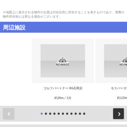
※地図上に表示される物件の位置は付近住所に所在することを表すものであり、実際の
物件所在地とは異なる場合がございます。
周辺施設
ゴルフパートナー R6石岡店
モスバーガ
約26m／1分
約133
前