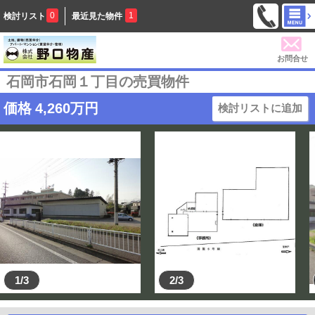
0
1
検討リスト
最近見た物件
お問合せ
石岡市石岡１丁目の売買物件
価格
4,260
万円
検討リストに追加
1/3
2/3