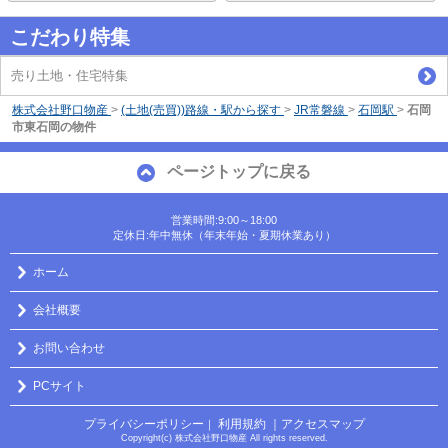
こだわり特集
売り土地・住宅特集
株式会社野口物産
>
(土地(売買))路線・駅から探す
>
JR常磐線
>
石岡駅
>
石岡
市東石岡の物件
ページトップに戻る
営業時間:9:00～18:00
定休日:年中無休（年末年始・夏期休業あり）
ホーム
会社概要
お問い合わせ
PCサイト
プライバシーポリシー
利用規約
｜アクセスマップ
｜
Copyright(c) 株式会社野口物産 All rights reserved.