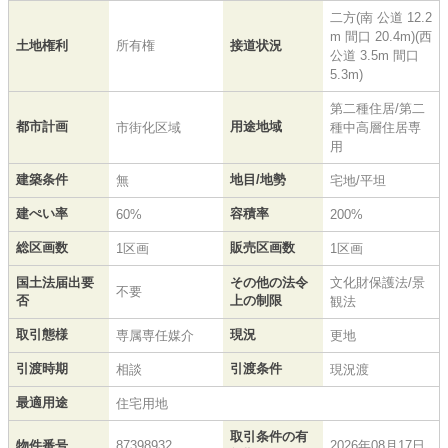
二方(南 公道 12.2
m 間口 20.4m)(西
土地権利
所有権
接道状況
公道 3.5m 間口
5.3m)
第二種住居/第二
都市計画
用途地域
市街化区域
種中高層住居専
用
建築条件
地目/地勢
無
宅地/平坦
建ぺい率
容積率
60%
200%
総区画数
販売区画数
1区画
1区画
国土法届出要
その他の法令
文化財保護法/景
不要
否
上の制限
観法
取引態様
現況
専属専任媒介
更地
引渡時期
引渡条件
相談
現況渡
最適用途
住宅用地
取引条件の有
物件番号
87398932
2026年08月17日