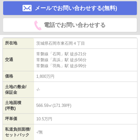
メールでお問い合わせする(無料)
電話でお問い合わせする
所在地
茨城県
石岡市
東石岡
４丁目
常磐線
「
石岡
」駅 徒歩21分
交通
常磐線
「
高浜
」駅 徒歩56分
常磐線
「
羽鳥
」駅 徒歩99分
価格
1,800万円
土地の敷金/
-/-
保証金
土地面積
566.59㎡(171.39坪)
(坪数)
坪単価
10.5万円
私道負担面積/
-/無
セットバック