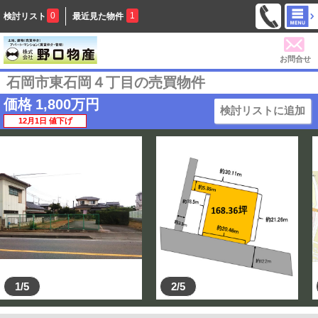
0
1
検討リスト
最近見た物件
お問合せ
石岡市東石岡４丁目の売買物件
価格
1,800
万円
検討リストに追加
12月1日 値下げ
1/5
2/5