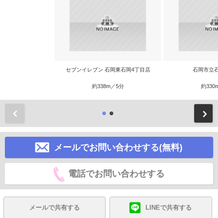
セブンイレブン 石岡東石岡4丁目店
石岡市立
約338m／5分
約330
前
メールでお問い合わせする(無料)
電話でお問い合わせする
メールで共有する
LINEで共有する