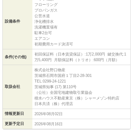
フローリング
プロパンガス
公営水道
設備条件
浄化槽排水
洗濯機置場有
駐車2台可
エアコン
初期費用カード決済可
初回保証料（日本賃貸保証）:1万2,000円 鍵交換代:1
条件(その他)
万5,400円 月額保証料（トリオ）:600円（月額）
株式会社野口物産
茨城県石岡市国府１丁目2-28-301
TEL:0299-24-1221
取扱会社
茨城県知事 (17) 第110号
（公社）全国宅地建物取引業協会
積水ハウス不動産東京（株）シャーメゾン特約店
日本共済（株）代理店
情報更新日
2026年08月02日
更新予定日
2026年08月16日