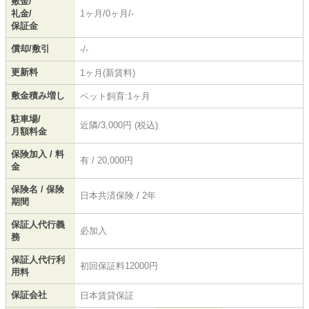
敷金/
礼金/
1ヶ月/0ヶ月/-
保証金
償却/敷引
-/-
更新料
1ヶ月(新賃料)
敷金積み増し
ペット飼育:1ヶ月
駐車場/
近隣/3,000円 (税込)
月額料金
保険加入 / 料
有 / 20,000円
金
保険名 / 保険
日本共済保険 / 2年
期間
保証人代行義
必加入
務
保証人代行利
初回保証料12000円
用料
保証会社
日本賃貸保証