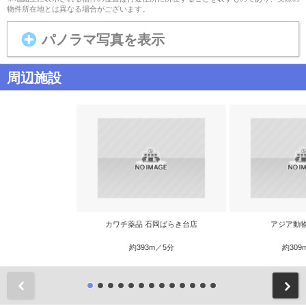
物件所在地とは異なる場合がございます。
パノラマ写真を表示
周辺施設
カワチ薬品 石岡ばらき台店
アジア動
約393m／5分
約309
前