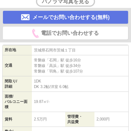
パノラマ写真を見る
メールでお問い合わせする(無料)
電話でお問い合わせする
所在地
茨城県
石岡市
茨城
１丁目
常磐線
「
石岡
」駅 徒歩16分
交通
常磐線
「
高浜
」駅 徒歩34分
常磐線
「
羽鳥
」駅 徒歩107分
間取り/
1DK
詳細
DK 3.2帖
/
洋室 6.0帖
面積/
バルコニー面
19.87㎡/-
積
管理費・
賃料
2.5万円
2,000円
共益費