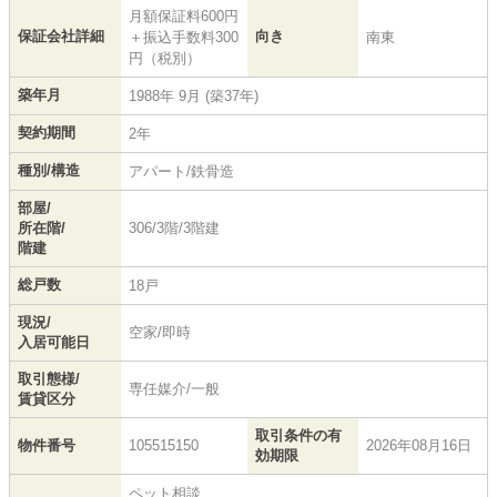
月額保証料600円
保証会社詳細
向き
＋振込手数料300
南東
円（税別）
築年月
1988年 9月 (築37年)
契約期間
2年
種別/構造
アパート/鉄骨造
部屋/
所在階/
306/3階/3階建
階建
総戸数
18戸
現況/
空家/即時
入居可能日
取引態様/
専任媒介/一般
賃貸区分
取引条件の有
物件番号
105515150
2026年08月16日
効期限
ペット相談