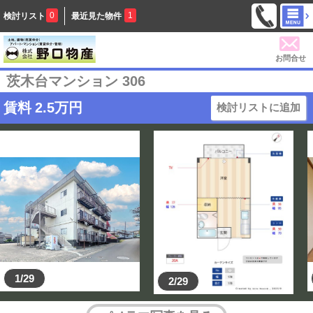
0
1
検討リスト
最近見た物件
お問合せ
茨木台マンション 306
賃料
2.5
万円
検討リストに追加
1/29
2/29