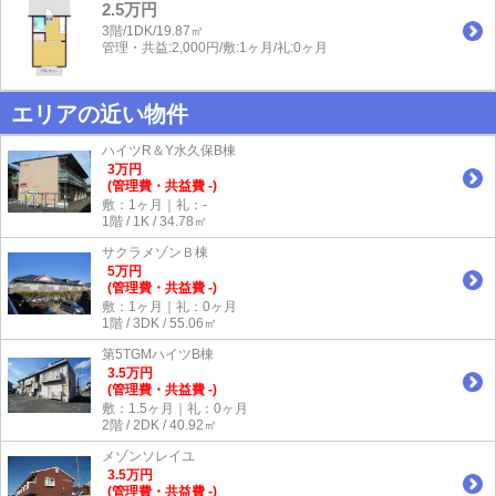
2.5万円
3階/1DK/19.87㎡
管理・共益:2,000円/敷:1ヶ月/礼:0ヶ月
エリアの近い物件
ハイツR＆Y水久保B棟
3
万
円
(管理費・共益費 -)
敷：1ヶ月｜礼：-
1階 / 1K / 34.78㎡
サクラメゾンＢ棟
5
万
円
(管理費・共益費 -)
敷：1ヶ月｜礼：0ヶ月
1階 / 3DK / 55.06㎡
第5TGMハイツB棟
3.5
万
円
(管理費・共益費 -)
敷：1.5ヶ月｜礼：0ヶ月
2階 / 2DK / 40.92㎡
メゾンソレイユ
3.5
万
円
(管理費・共益費 -)