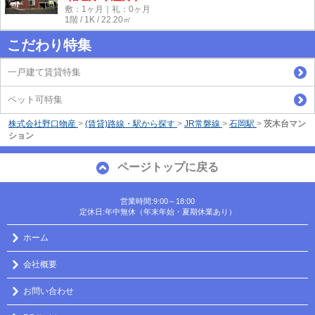
敷：1ヶ月｜礼：0ヶ月
1階 / 1K / 22.20㎡
こだわり特集
一戸建て賃貸特集
ペット可特集
株式会社野口物産
>
(賃貸)路線・駅から探す
>
JR常磐線
>
石岡駅
>
茨木台マン
ション
ページトップに戻る
営業時間:9:00～18:00
定休日:年中無休（年末年始・夏期休業あり）
ホーム
会社概要
お問い合わせ