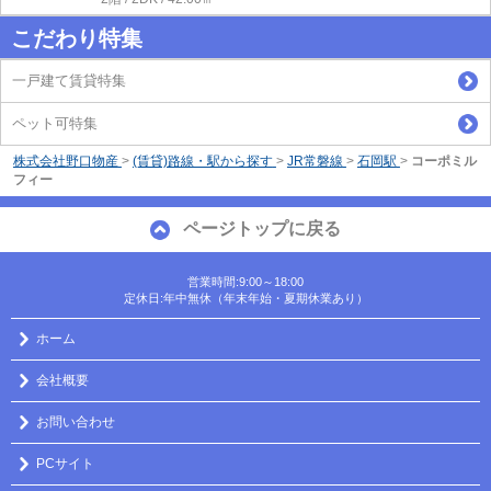
こだわり特集
一戸建て賃貸特集
ペット可特集
株式会社野口物産
>
(賃貸)路線・駅から探す
>
JR常磐線
>
石岡駅
>
コーポミル
フィー
ページトップに戻る
営業時間:9:00～18:00
定休日:年中無休（年末年始・夏期休業あり）
ホーム
会社概要
お問い合わせ
PCサイト