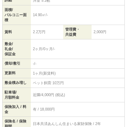
詳細
洋室 5.2帖
面積/
バルコニー面
14.90㎡/-
積
管理費・
賃料
2.2万円
2,000円
共益費
敷金/
礼金/
2ヶ月/0ヶ月/-
保証金
償却/敷引
-/-
更新料
1ヶ月(新賃料)
敷金積み増し
ペット飼育:10万円
駐車場/
近隣/4,000円 (税込)
月額料金
保険加入 / 料
有 / 18,000円
金
保険名 / 保険
日本共済あんしん住まいる家財保険 / 2年
期間