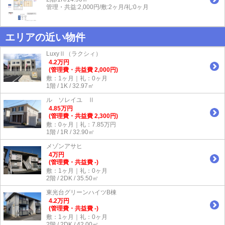
管理・共益:2,000円/敷:2ヶ月/礼:0ヶ月
エリアの近い物件
LuxyⅡ（ラクシィ）
4.2
万
円
(管理費・共益費 2,000円)
敷：1ヶ月｜礼：0ヶ月
1階 / 1K / 32.97㎡
ル ソレイユ Ⅱ
4.85
万
円
(管理費・共益費 2,300円)
敷：0ヶ月｜礼：7.85万円
1階 / 1R / 32.90㎡
メゾンアサヒ
4
万
円
(管理費・共益費 -)
敷：1ヶ月｜礼：0ヶ月
2階 / 2DK / 35.50㎡
東光台グリーンハイツB棟
4.2
万
円
(管理費・共益費 -)
敷：1ヶ月｜礼：0ヶ月
2階 / 2DK / 42.00㎡