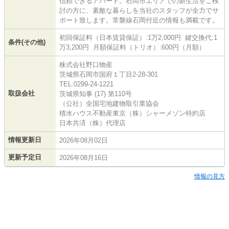
信頼できるアパート。石岡市エリアでの新生活をご検
討の方に、素敵な暮らしを当社のスタッフが全力でサ
ポート致します。常磐線石岡付近の情報も満載です。
初回保証料（日本賃貸保証）:1万2,000円 鍵交換代:1
条件(その他)
万3,200円 月額保証料（トリオ）:600円（月額）
株式会社野口物産
茨城県石岡市国府１丁目2-28-301
TEL:0299-24-1221
取扱会社
茨城県知事 (17) 第110号
（公社）全国宅地建物取引業協会
積水ハウス不動産東京（株）シャーメゾン特約店
日本共済（株）代理店
情報更新日
2026年08月02日
更新予定日
2026年08月16日
情報の見方