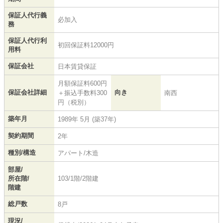
保証人代行義
必加入
務
保証人代行利
初回保証料12000円
用料
保証会社
日本賃貸保証
月額保証料600円
保証会社詳細
向き
＋振込手数料300
南西
円（税別）
築年月
1989年 5月 (築37年)
契約期間
2年
種別/構造
アパート/木造
部屋/
所在階/
103/1階/2階建
階建
総戸数
8戸
現況/