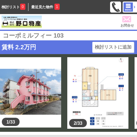
0
1
検討リスト
最近見た物件
お問合せ
コーポミルフィー 103
賃料
2.2
万円
検討リストに追加
1/33
2/33