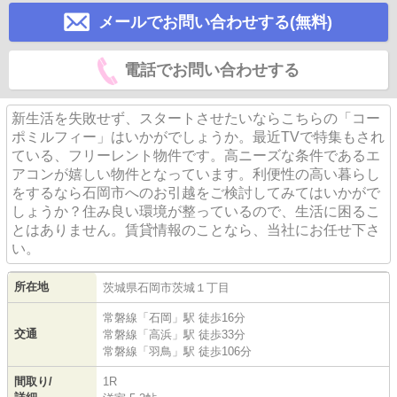
メールでお問い合わせする(無料)
電話でお問い合わせする
新生活を失敗せず、スタートさせたいならこちらの「コー
ポミルフィー」はいかがでしょうか。最近TVで特集もされ
ている、フリーレント物件です。高ニーズな条件であるエ
アコンが嬉しい物件となっています。利便性の高い暮らし
をするなら石岡市へのお引越をご検討してみてはいかがで
しょうか？住み良い環境が整っているので、生活に困るこ
とはありません。賃貸情報のことなら、当社にお任せ下さ
い。
所在地
茨城県
石岡市
茨城
１丁目
常磐線
「
石岡
」駅 徒歩16分
交通
常磐線
「
高浜
」駅 徒歩33分
常磐線
「
羽鳥
」駅 徒歩106分
間取り/
1R