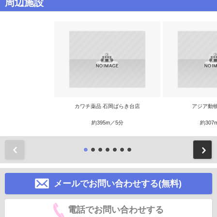
周辺施設
カワチ薬品 石岡ばらき台店
アジア動
約395m／5分
約307
前
メールでお問い合わせする(無料)
電話でお問い合わせする