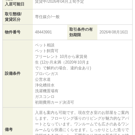
賃貸中/2026年04月上旬予定
入居可能日
取引態様/
専任媒介/一般
賃貸区分
取引条件の有
物件番号
48443991
2026年08月16日
効期限
ペット相談
ペット飼育可
フリーレント 10月から家賃発
生 (12か月未満（2020年10月ま
で）で解約の場合、違約金あり)
設備条件
プロパンガス
公営水道
浄化槽排水
洗濯機置場有
ガスコンロ
初期費用カード決済可
入居も案内も可能です。現在空き室のお部屋をご案内
します。フローリング張りのリビングが魅力的なアパ
ートとなっています。ワンルームでも広さのあるワン
備考
ルームなら快適にくらせます。しっかりとした造りで