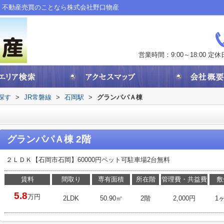
・不動産売買のことなら株式会社野口物産
営業時間：9:00～18:00
定休
探す
>
JR常磐線
>
石岡駅
>
グランパパＡ棟
グランパパＡ棟 2階
２ＬＤＫ【石岡市石岡】60000円ペット可駐車場2台無料
賃料
間取り
専有面積
所在階
管理費・共益費
敷
5.8
万円
2LDK
50.90㎡
2階
2,000円
1