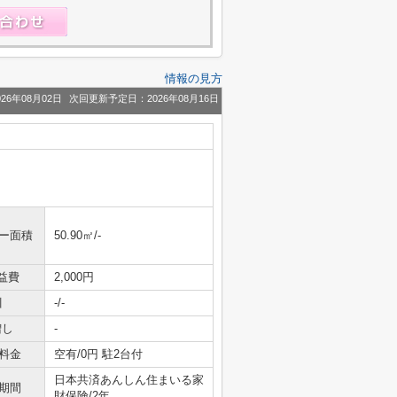
情報の見方
26年08月02日
次回更新予定日：2026年08月16日
ニー面積
50.90㎡/-
益費
2,000円
引
-/-
増し
-
料金
空有/0円 駐2台付
日本共済あんしん住まいる家
期間
財保険/2年