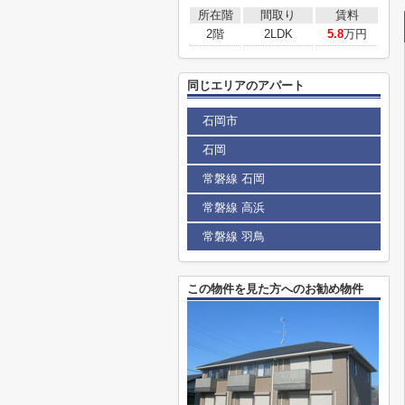
所在階
間取り
賃料
2階
2LDK
5.8
万円
同じエリアのアパート
石岡市
石岡
常磐線 石岡
常磐線 高浜
常磐線 羽鳥
この物件を見た方へのお勧め物件