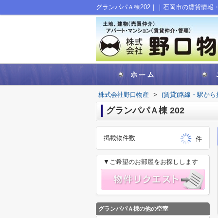
グランパパＡ棟202｜｜石岡市の賃貸情報
株式会社野口物産
>
(賃貸)路線・駅から
グランパパＡ棟 202
掲載物件数
件
▼ご希望のお部屋をお探しします
グランパパＡ棟の他の空室