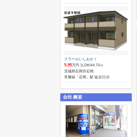
クラールいしおかⅠ
5.95
万円 1LDK/44.70㎡
茨城県石岡市石岡
常磐線「石岡」駅 徒歩21分