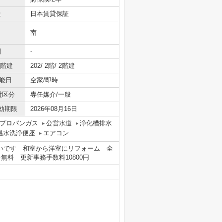
社
日本賃貸保証
南
間
-
/階建
202/ 2階/ 2階建
能日
空家/即時
貸区分
専任媒介/一般
効期限
2026年08月16日
プロパンガス
公営水道
浄化槽排水
温水洗浄便座
エアコン
広いです 和室から洋室にリフォーム 全
料 更新事務手数料10800円