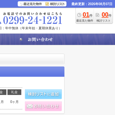
最終更新：2026年08月07日
01
00
件
件
最近見た物件
検討リスト
日：年中無休（年末年始・夏期休業あり）
金
礼金
ヶ月
0ヶ月