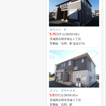
カリーノ Ｅ
5.75
万円 1LDK/50.09㎡
茨城県石岡市旭台１丁目
常磐線「石岡」駅 徒歩27分
メゾン グラースＡ
5.9
万円 2LDK/56.65㎡
茨城県石岡市茨城３丁目
常磐線「石岡」駅