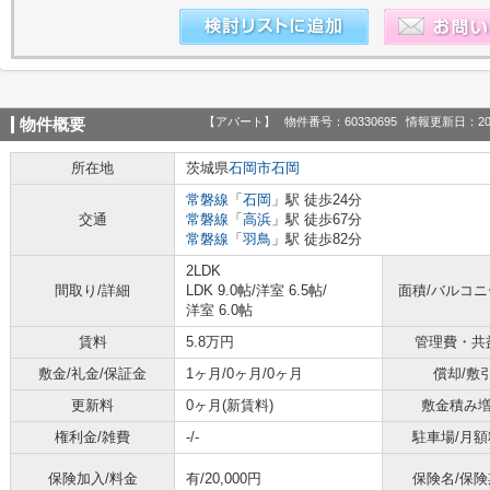
【アパート】
物件番号：60330695
情報更新日：20
物件概要
所在地
茨城県
石岡市
石岡
常磐線
「
石岡
」駅 徒歩24分
交通
常磐線
「
高浜
」駅 徒歩67分
常磐線
「
羽鳥
」駅 徒歩82分
2LDK
間取り/詳細
LDK 9.0帖
/
洋室 6.5帖
/
面積/バルコ
洋室 6.0帖
賃料
5.8万円
管理費・共
敷金/礼金/保証金
1ヶ月/0ヶ月/0ヶ月
償却/敷
更新料
0ヶ月(新賃料)
敷金積み
権利金/雑費
-/-
駐車場/月額
保険加入/料金
有/20,000円
保険名/保険