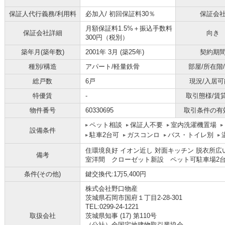
保証人代行義務/利用料
必加入/
初回保証料30％
保証会
月額保証料1.5%＋振込手数料
保証会社詳細
向き
300円（税別）
築年月(築年数)
2001年 3月 (築25年)
契約期
種別/構造
アパート/軽量鉄骨
部屋/所在階
総戸数
6戸
現況/入居可
特優賃
-
取引態様/賃
物件番号
60330695
取引条件の有
ペット相談
保証人不要
室内洗濯機置場
設備条件
駐車2台可
ガスコンロ
バス・トイレ別
住環境良好 イオン近し 対面キッチン 脱衣所
備考
室洋間 クローゼット新設 ペット可駐車場2台無
条件(その他)
鍵交換代:1万5,400円
株式会社野口物産
茨城県石岡市国府１丁目2-28-301
TEL:0299-24-1221
取扱会社
茨城県知事 (17) 第110号
（公社）全国宅地建物取引業協会