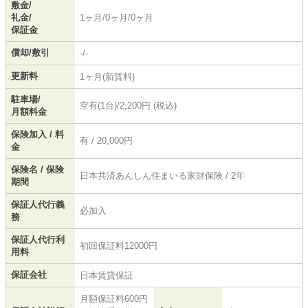
敷金/
礼金/
1ヶ月/0ヶ月/0ヶ月
保証金
償却/敷引
-/-
更新料
1ヶ月(新賃料)
駐車場/
空有(1台)/2,200円 (税込)
月額料金
保険加入 / 料
有 / 20,000円
金
保険名 / 保険
日本共済あんしん住まいる家財保険 / 2年
期間
保証人代行義
必加入
務
保証人代行利
初回保証料12000円
用料
保証会社
日本賃貸保証
月額保証料600円