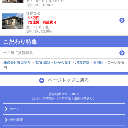
敷：1.5ヶ月｜礼：0ヶ月
2階 / 1K / 16.20㎡
塚原住宅
5.5
万
円
(管理費・共益費 -)
敷：2ヶ月｜礼：-
1階 / 3K / 53.00㎡
こだわり特集
一戸建て賃貸特集
株式会社野口物産
>
(賃貸)路線・駅から探す
>
JR常磐線
>
石岡駅
>
ローレル石
岡
ページトップに戻る
営業時間:9:00～18:00
定休日:年中無休（年末年始・夏期休業あり）
ホーム
会社概要