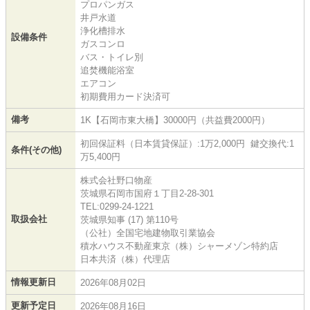
プロパンガス
井戸水道
浄化槽排水
設備条件
ガスコンロ
バス・トイレ別
追焚機能浴室
エアコン
初期費用カード決済可
備考
1K【石岡市東大橋】30000円（共益費2000円）
初回保証料（日本賃貸保証）:1万2,000円 鍵交換代:1
条件(その他)
万5,400円
株式会社野口物産
茨城県石岡市国府１丁目2-28-301
TEL:0299-24-1221
取扱会社
茨城県知事 (17) 第110号
（公社）全国宅地建物取引業協会
積水ハウス不動産東京（株）シャーメゾン特約店
日本共済（株）代理店
情報更新日
2026年08月02日
更新予定日
2026年08月16日