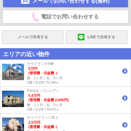
メールでお問い合わせする(無料)
電話でお問い合わせする
メールで共有する
LINEで共有する
エリアの近い物件
カサグランデA棟
5
万
円
(管理費・共益費 -)
敷：1ヶ月｜礼：0ヶ月
1階 / 2LDK / 52.84㎡
Freccia（フレシア）
5.4
万
円
(管理費・共益費 2,000円)
敷：1ヶ月｜礼：0ヶ月
1階 / 1LDK / 44.63㎡
サニーフラット田上
2.5
万
円
(管理費・共益費 -)