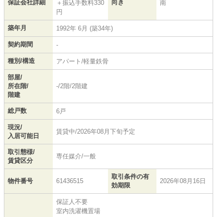
保証会社詳細
向き
＋振込手数料330
南
円
築年月
1992年 6月 (築34年)
契約期間
-
種別/構造
アパート/軽量鉄骨
部屋/
所在階/
-/2階/2階建
階建
総戸数
6戸
現況/
賃貸中/2026年08月下旬予定
入居可能日
取引態様/
専任媒介/一般
賃貸区分
取引条件の有
物件番号
61436515
2026年08月16日
効期限
保証人不要
室内洗濯機置場