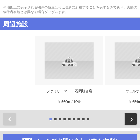
※地図上に表示される物件の位置は付近住所に所在することを表すものであり、実際の
物件所在地とは異なる場合がございます。
周辺施設
ファミリーマート 石岡旭台店
ウェルサ
約760m／10分
約656
前