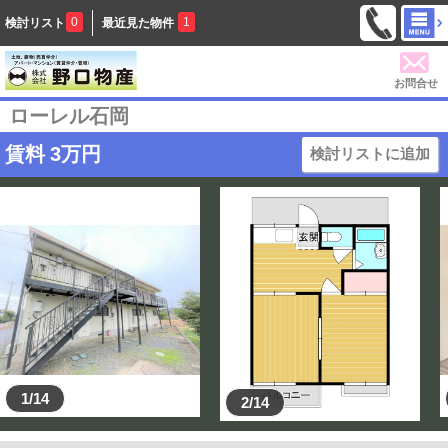
0
1
検討リスト
最近見た物件
お問合せ
ローレル石岡
賃料
3
万円
検討リストに追加
1/14
2/14