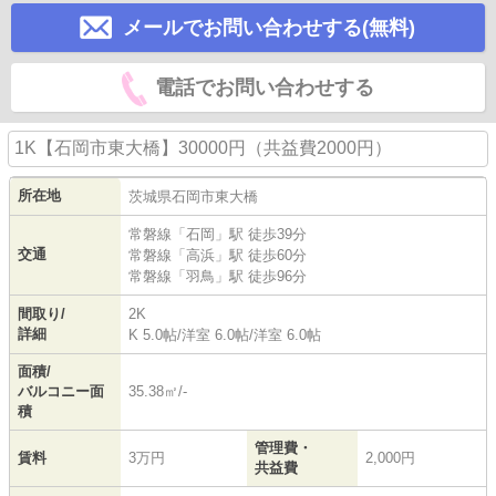
メールでお問い合わせする(無料)
電話でお問い合わせする
1K【石岡市東大橋】30000円（共益費2000円）
所在地
茨城県
石岡市
東大橋
常磐線
「
石岡
」駅 徒歩39分
交通
常磐線
「
高浜
」駅 徒歩60分
常磐線
「
羽鳥
」駅 徒歩96分
間取り/
2K
詳細
K 5.0帖
/
洋室 6.0帖
/
洋室 6.0帖
面積/
バルコニー面
35.38㎡/-
積
管理費・
賃料
3万円
2,000円
共益費