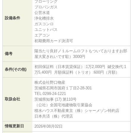
フローリング
プロパンガス
公営水道
設備条件
浄化槽排水
ガスコンロ
ユニットバス
エアコン
初期費用カード決済可
陽当たり良好ノ１ルームロフトもついておりますお部
備考
屋大変きれいです駐）3000円
初回保証料（日本賃貸保証）:1万2,000円 鍵交換代:1
条件(その他)
万5,400円 月額保証料（トリオ）:600円（月額）
株式会社野口物産
茨城県石岡市国府１丁目2-28-301
TEL:0299-24-1221
取扱会社
茨城県知事 (17) 第110号
（公社）全国宅地建物取引業協会
積水ハウス不動産東京（株）シャーメゾン特約店
日本共済（株）代理店
情報更新日
2026年08月02日