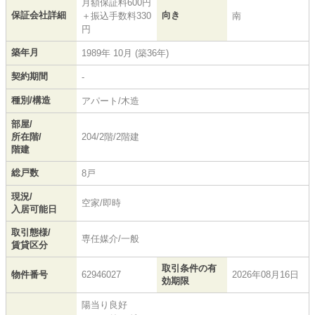
月額保証料600円
保証会社詳細
向き
＋振込手数料330
南
円
築年月
1989年 10月 (築36年)
契約期間
-
種別/構造
アパート/木造
部屋/
所在階/
204/2階/2階建
階建
総戸数
8戸
現況/
空家/即時
入居可能日
取引態様/
専任媒介/一般
賃貸区分
取引条件の有
物件番号
62946027
2026年08月16日
効期限
陽当り良好