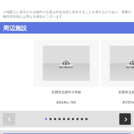
※地図上に表示される物件の位置は付近住所に所在することを表すものであり、実際の
物件所在地とは異なる場合がございます。
周辺施設
石岡市立府中小学校
石岡市立
約614m／8分
約737
前