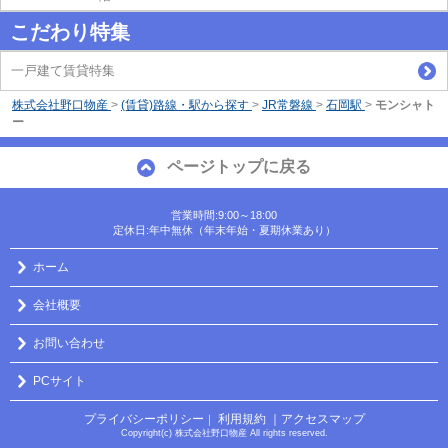
こだわり特集
一戸建て賃貸特集
株式会社野口物産
>
(賃貸)路線・駅から探す
>
JR常磐線
>
石岡駅
>
モンシャト
ー
ページトップに戻る
営業時間:9:00～18:00
定休日:年中無休（年末年始・夏期休業あり）
ホーム
会社概要
お問い合わせ
PCサイト
プライバシーポリシー
利用規約
｜アクセスマップ
｜
Copyright(c) 株式会社野口物産 All rights reserved.