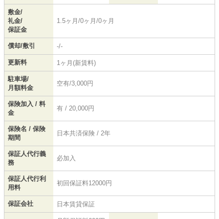
敷金/
礼金/
1.5ヶ月/0ヶ月/0ヶ月
保証金
償却/敷引
-/-
更新料
1ヶ月(新賃料)
駐車場/
空有/3,000円
月額料金
保険加入 / 料
有 / 20,000円
金
保険名 / 保険
日本共済保険 / 2年
期間
保証人代行義
必加入
務
保証人代行利
初回保証料12000円
用料
保証会社
日本賃貸保証