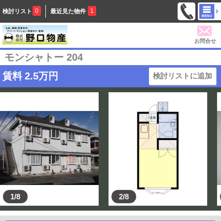
0
1
検討リスト
最近見た物件
お問合せ
モンシャトー 204
賃料
2.5
万円
検討リストに追加
1/8
2/8