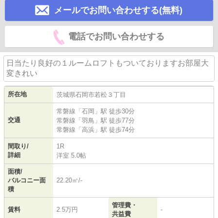
メールでお問い合わせする(無料)
電話でお問い合わせする
日当たり良好の１ルームロフトもついておりますお部屋大
変きれい
所在地
茨城県
石岡市
若松
３丁目
常磐線
「
石岡
」駅 徒歩30分
交通
常磐線
「
羽鳥
」駅 徒歩77分
常磐線
「
高浜
」駅 徒歩74分
間取り/
1R
詳細
洋室 5.0帖
面積/
バルコニー面
22.20㎡/-
積
管理費・
賃料
2.5万円
-
共益費