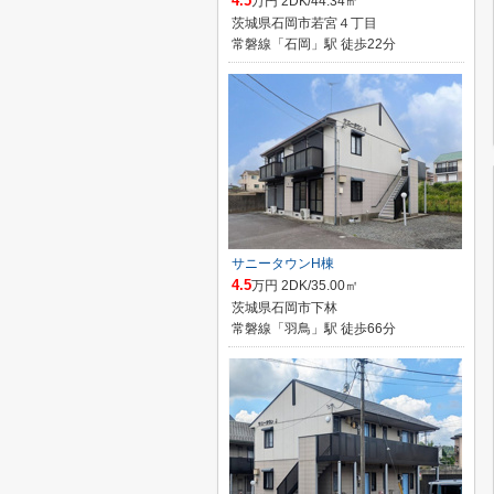
4.5
万円 2DK/44.34㎡
茨城県石岡市若宮４丁目
常磐線「石岡」駅 徒歩22分
サニータウンH棟
4.5
万円 2DK/35.00㎡
茨城県石岡市下林
常磐線「羽鳥」駅 徒歩66分