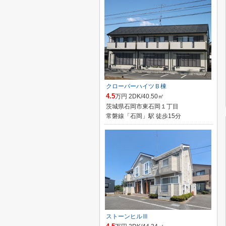
クローバーハイツＢ棟
4.5
万円 2DK/40.50㎡
茨城県石岡市東石岡１丁目
常磐線「石岡」駅 徒歩15分
ストーンヒルⅢ