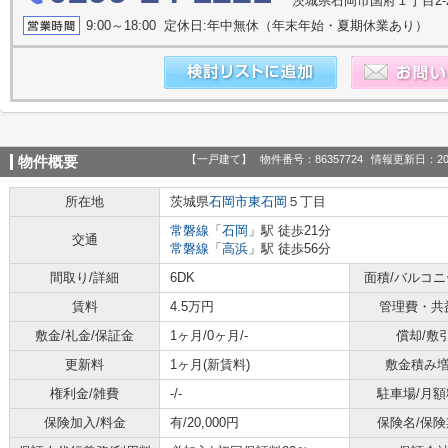
茨城県石岡市国府１丁目2-28
9:00～18:00 定休日:年中無休（年末年始・夏期休業あり）
【一戸建て】
物件番号：86357724
情報更新日：20
物件概要
所在地
茨城県
石岡市
東石岡
５丁目
常磐線
「
石岡
」駅 徒歩21分
交通
常磐線
「
高浜
」駅 徒歩56分
間取り/詳細
6DK
面積/バルコ
賃料
4.5万円
管理費・共
敷金/礼金/保証金
1ヶ月/0ヶ月/-
償却/敷
更新料
1ヶ月(新賃料)
敷金積み
権利金/雑費
-/-
駐車場/月額
保険加入/料金
有/20,000円
保険名/保険