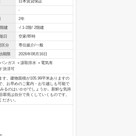
社
日本賃貸保証
-
間
2年
/階建
-/ 1-2階/ 2階建
能日
空家/即時
貸区分
専任媒介/一般
効期限
2026年08月16日
パンガス
汲取排水
電気有
ド決済可
。建物面積が105.99平米ありますの
で、お早めのご案内・お引越しも可能で
てみるのはいかがでしょうか。新鮮な気持
活環境は自分で良くしていくものです。
ください。