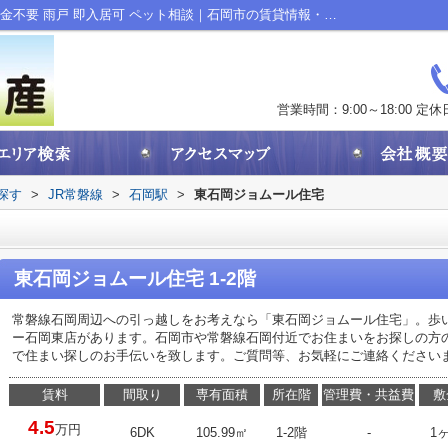
東石岡ジョムール住宅｜ファミリー向け 礼金不要 雨戸 即入居可 ペット相談｜石岡市の賃貸情報・不動産売買のことなら株式会社野口物産
営業時間：9:00～18:00
定休
探す
>
JR常磐線
>
石岡駅
>
東石岡ジョムール住宅
東石岡ジョムール住宅 1-2階
常磐線石岡周辺への引っ越しをお考えなら「東石岡ジョムール住宅」。歩いて
ー石岡東店があります。石岡市や常磐線石岡付近でお住まいをお探しの方
で住まい探しのお手伝いを致します。ご質問等、お気軽にご連絡ください
賃料
間取り
専有面積
所在階
管理費・共益費
敷
4.5
万円
6DK
105.99㎡
1-2階
-
1