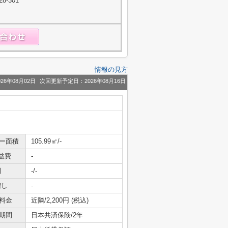
-301
情報の見方
26年08月02日
次回更新予定日：2026年08月16日
ニー面積
105.99㎡/-
益費
-
引
-/-
増し
-
料金
近隣/2,200円 (税込)
期間
日本共済保険/2年