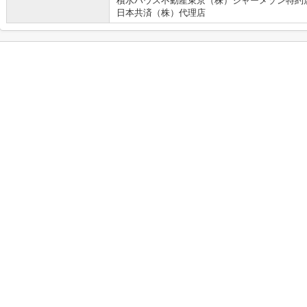
積水ハウス不動産東京（株）シャーメゾン特約
日本共済（株）代理店