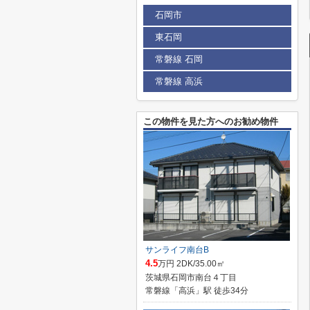
石岡市
東石岡
常磐線 石岡
常磐線 高浜
この物件を見た方へのお勧め物件
サンライフ南台B
4.5
万円 2DK/35.00㎡
茨城県石岡市南台４丁目
常磐線「高浜」駅 徒歩34分