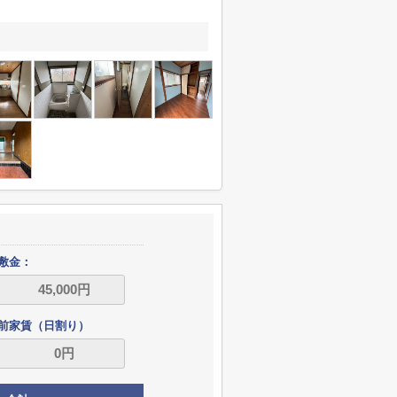
敷金：
前家賃（日割り）