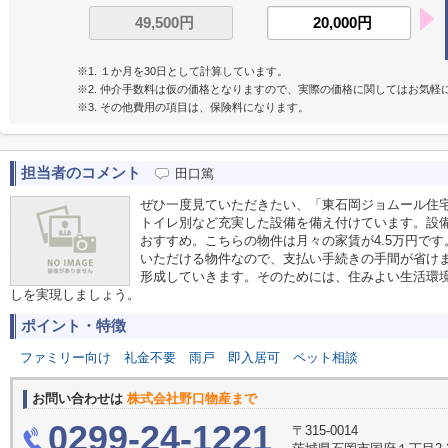
※1. １か月を30日として計算しています。
※2. 仲介手数料は仮の価格となりますので、実際の価格に関してはお気軽
※3. その他費用の項目は、保険料になります。
担当者のコメント
田口篤
ぜひ一度見ていただきたい、「東石岡ジョムール住
トイレ別など充実した設備を備え付けています。設備
おすすめ。こちらの物件は月々の家賃が4.5万円で
いただける物件なので、支払い手続きの手間が省け
形成していきます。そのためには、住みよい生活環
しを実現しましょう。
ポイント・特徴
ファミリー向け
礼金不要
雨戸
即入居可
ペット相談
お問い合わせは
株式会社野口物産まで
0299-24-1221
〒315-0014