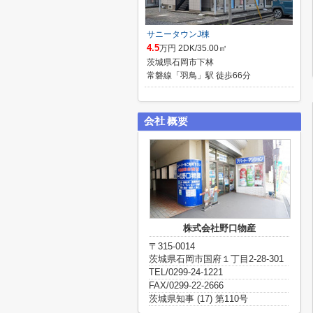
サニータウンJ棟
4.5
万円 2DK/35.00㎡
茨城県石岡市下林
常磐線「羽鳥」駅 徒歩66分
株式会社野口物産
〒315-0014
茨城県石岡市国府１丁目2-28-301
TEL/0299-24-1221
FAX/0299-22-2666
茨城県知事 (17) 第110号