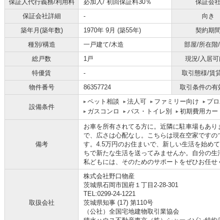
保証人代行義務/利用料
必加入/
初回保証料30％
保証会
保証会社詳細
-
向き
築年月(築年数)
1970年 9月 (築55年)
契約期
種別/構造
一戸建て/木造
部屋/所在階
総戸数
1戸
現況/入居可
特優賃
-
取引態様/賃
物件番号
86357724
取引条件の有
ペット相談
法人可
ファミリー向け
プロ
設備条件
ガスコンロ
バス・トイレ別
初期費用カー
お車を所有されてる方に。近隣に駐車場もあります
で、広さは心配なし。こちらは現在空家ですの
備考
す。4.5万円のお住まいで、新しい生活を始め
ちで新たな生活を送ってみませんか。自分の生
私どもには、そのためのサポートをぜひお任せ
株式会社野口物産
茨城県石岡市国府１丁目2-28-301
TEL:0299-24-1221
取扱会社
茨城県知事 (17) 第110号
（公社）全国宅地建物取引業協会