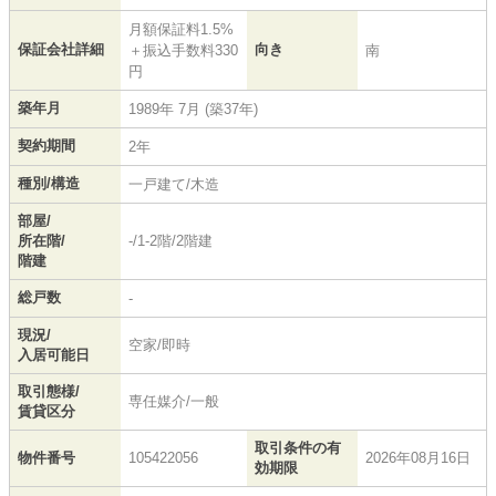
月額保証料1.5%
保証会社詳細
向き
＋振込手数料330
南
円
築年月
1989年 7月 (築37年)
契約期間
2年
種別/構造
一戸建て/木造
部屋/
所在階/
-/1-2階/2階建
階建
総戸数
-
現況/
空家/即時
入居可能日
取引態様/
専任媒介/一般
賃貸区分
取引条件の有
物件番号
105422056
2026年08月16日
効期限