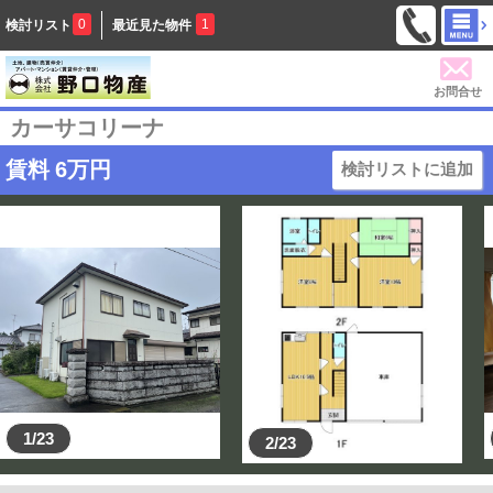
0
1
検討リスト
最近見た物件
お問合せ
カーサコリーナ
賃料
6
万円
検討リストに追加
1/23
2/23