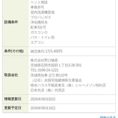
ペット相談
事務所可
室内洗濯機置場
プロパンガス
設備条件
浄化槽排水
駐車3台可
ガスコンロ
バス・トイレ別
エアコン
条件(その他)
鍵交換代:1万5,400円
株式会社野口物産
茨城県石岡市国府１丁目2-28-301
TEL:0299-24-1221
取扱会社
茨城県知事 (17) 第110号
（公社）全国宅地建物取引業協会
積水ハウス不動産東京（株）シャーメゾン特約店
日本共済（株）代理店
情報更新日
2026年08月02日
更新予定日
2026年08月16日
情報の見方