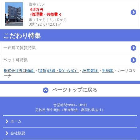
御幸ビル
6.5
万
円
(管理費・共益費 -)
敷：1ヶ月｜礼：0ヶ月
3階 / 2DK / 42.01㎡
こだわり特集
一戸建て賃貸特集
ペット可特集
株式会社野口物産
>
(賃貸)路線・駅から探す
>
JR常磐線
>
羽鳥駅
>
カーサコリ
ーナ
ページトップに戻る
営業時間:9:00～18:00
定休日:年中無休（年末年始・夏期休業あり）
ホーム
会社概要