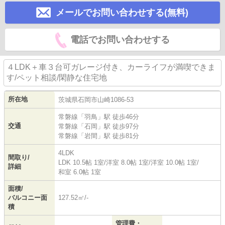
メールでお問い合わせする(無料)
電話でお問い合わせする
４LDK＋車３台可ガレージ付き、カーライフが満喫できま
す/ペット相談/閑静な住宅地
所在地
茨城県
石岡市
山崎
1086-53
常磐線
「
羽鳥
」駅 徒歩46分
交通
常磐線
「
石岡
」駅 徒歩97分
常磐線
「
岩間
」駅 徒歩81分
4LDK
間取り/
LDK 10.5帖 1室
/
洋室 8.0帖 1室
/
洋室 10.0帖 1室
/
詳細
和室 6.0帖 1室
面積/
バルコニー面
127.52㎡/-
積
管理費・