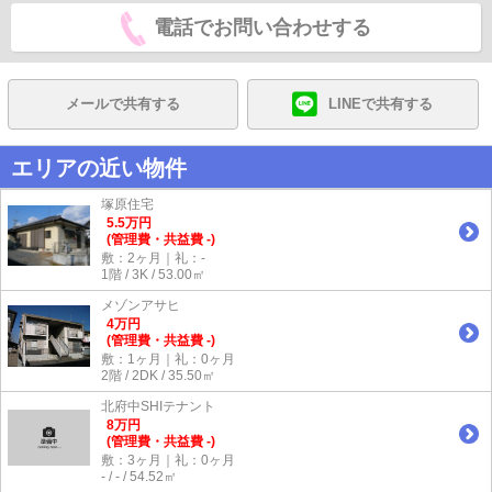
電話でお問い合わせする
メールで共有する
LINEで共有する
エリアの近い物件
塚原住宅
5.5
万
円
(管理費・共益費 -)
敷：2ヶ月｜礼：-
1階 / 3K / 53.00㎡
メゾンアサヒ
4
万
円
(管理費・共益費 -)
敷：1ヶ月｜礼：0ヶ月
2階 / 2DK / 35.50㎡
北府中SHIテナント
8
万
円
(管理費・共益費 -)
敷：3ヶ月｜礼：0ヶ月
- / - / 54.52㎡