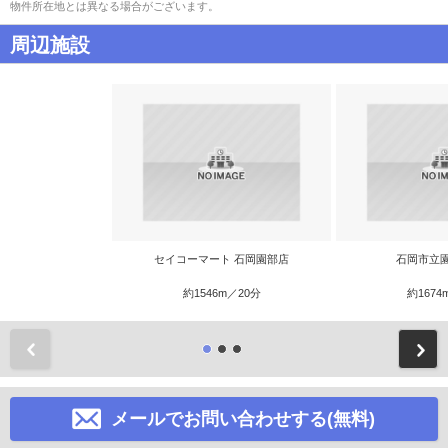
物件所在地とは異なる場合がございます。
周辺施設
セイコーマート 石岡園部店
石岡市立
約1546m／20分
約1674
前
メールでお問い合わせする(無料)