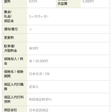
賃料
6万円
5,000円
共益費
敷金/
礼金/
1ヶ月/0ヶ月/-
保証金
償却/敷引
-/-
更新料
-
駐車場/
有/0円
月額料金
保険加入 / 料
有 / 20,000円
金
保険名 / 保険
日本共済 / 2年
期間
保証人代行義
必加入
務
保証人代行利
初回保証料30％
用料
保証会社
日本賃貸保証