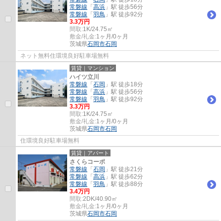
常磐線
「
高浜
」駅 徒歩56分
常磐線
「
羽鳥
」駅 徒歩92分
3.3万円
間取:
1K/24.75㎡
敷金/礼金:
1ヶ月/0ヶ月
茨城県
石岡市
石岡
ネット無料住環境良好駐車場無料
賃貸｜マンション
ハイツ立川
常磐線
「
石岡
」駅 徒歩18分
常磐線
「
高浜
」駅 徒歩56分
常磐線
「
羽鳥
」駅 徒歩92分
3.3万円
間取:
1K/24.75㎡
敷金/礼金:
1ヶ月/0ヶ月
茨城県
石岡市
石岡
住環境良好駐車場無料
賃貸｜アパート
さくらコーポ
常磐線
「
石岡
」駅 徒歩21分
常磐線
「
高浜
」駅 徒歩62分
常磐線
「
羽鳥
」駅 徒歩88分
3.4万円
間取:
2DK/40.90㎡
敷金/礼金:
1ヶ月/0ヶ月
茨城県
石岡市
石岡