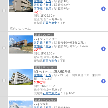
常磐線
「
石岡
」駅 徒歩18分
常磐線
「
高浜
」駅 徒歩62分
常磐線
「
羽鳥
」駅 徒歩76分
3万円
間取:
1K/25.60㎡
敷金/礼金:
1ヶ月/0ヶ月
茨城県
石岡市
府中
４丁目
広めの１ルーム。
賃貸｜アパート
ハイツフェアリー
常磐線
「
石岡
」駅 徒歩30分車8分 2.7km
常磐線
「
高浜
」駅 徒歩40分車10分 4.4km
3万円
間取:
1K/22.00㎡
敷金/礼金:
0ヶ月/0ヶ月
茨城県
石岡市
南台
３丁目
賃貸｜マンション
ビレッジハウス東大橋2号棟
常磐線
「
石岡
」駅 バス8分 「関東鉄道バス 東田中
駅」 停歩15分
3.29万円
間取:
2K/28.98㎡
敷金/礼金:
0ヶ月/0ヶ月
茨城県
石岡市
東光台
５丁目10-2
賃貸｜マンション
ハイツ立川
常磐線
「
石岡
」駅 徒歩18分