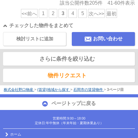
該当公開件数
205
件
41-60
件表示
1
2
3
4
5
<<前へ
次へ>>
最初
チェックした物件をまとめて
検討リストに追加
お問い合わせ
さらに条件を絞り込む
物件リクエスト
株式会社野口物産
>
(賃貸)地域から探す
>
石岡市の賃貸物件
>
3ページ目
ページトップに戻る
営業時間:9:00～18:00
定休日:年中無休（年末年始・夏期休業あり）
ホーム