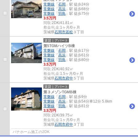
常磐線
「
石岡
」駅 徒歩24分
常磐線
「
高浜
」駅 徒歩68分
常磐線
「
羽鳥
」駅 徒歩75分
3.5万円
間取:
2DK/41.81㎡
敷金/礼金:
1ヶ月/0ヶ月
茨城県
石岡市
若松
３丁目
賃貸｜アパート
第5TGMハイツB棟
常磐線
「
石岡
」駅 徒歩17分
常磐線
「
高浜
」駅 徒歩61分
常磐線
「
羽鳥
」駅 徒歩80分
3.5万円
間取:
2DK/40.92㎡
敷金/礼金:
1.5ヶ月/0ヶ月
茨城県
石岡市
府中
５丁目
賃貸｜アパート
第３メゾンTGMB棟
常磐線
「
石岡
」駅 徒歩9分
常磐線
「
高浜
」駅 徒歩54分車12分 5.8km
常磐線
「
羽鳥
」駅 徒歩81分
3.5万円
間取:
2DK/39.75㎡
敷金/礼金:
1ヶ月/0ヶ月
茨城県
石岡市
府中
３丁目
パナホーム施工の2DK