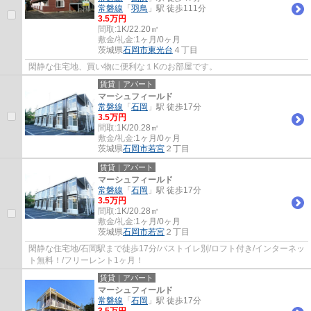
常磐線
「
羽鳥
」駅 徒歩111分
3.5万円
間取:
1K/22.20㎡
敷金/礼金:
1ヶ月/0ヶ月
茨城県
石岡市
東光台
４丁目
閑静な住宅地、買い物に便利な１Kのお部屋です。
賃貸｜アパート
マーシュフィールド
常磐線
「
石岡
」駅 徒歩17分
3.5万円
間取:
1K/20.28㎡
敷金/礼金:
1ヶ月/0ヶ月
茨城県
石岡市
若宮
２丁目
賃貸｜アパート
マーシュフィールド
常磐線
「
石岡
」駅 徒歩17分
3.5万円
間取:
1K/20.28㎡
敷金/礼金:
1ヶ月/0ヶ月
茨城県
石岡市
若宮
２丁目
閑静な住宅地/石岡駅まで徒歩17分/バストイレ別/ロフト付き/インターネッ
ト無料！/フリーレント1ヶ月！
賃貸｜アパート
マーシュフィールド
常磐線
「
石岡
」駅 徒歩17分
3.5万円