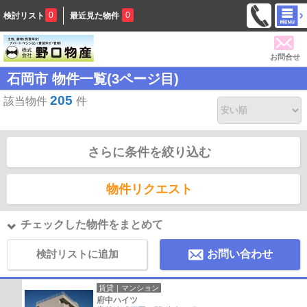
0
0
検討リスト
最近見た物件
お問合せ
石岡市 物件一覧(3ページ目)
205
該当物件
件
さらに条件を絞り込む
物件リクエスト
チェックした物件をまとめて
検討リストに追加
お問い合わせ
賃貸｜マンション
府中ハイツ