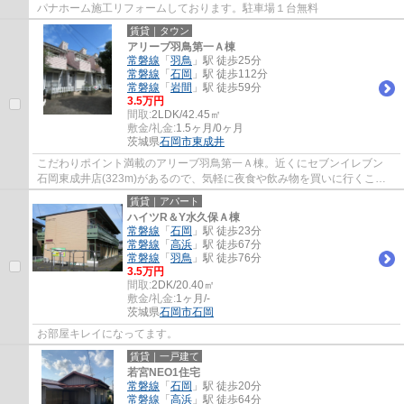
パナホーム施工リフォームしております。駐車場１台無料
賃貸｜タウン
アリーブ羽鳥第一Ａ棟
常磐線
「
羽鳥
」駅 徒歩25分
常磐線
「
石岡
」駅 徒歩112分
常磐線
「
岩間
」駅 徒歩59分
3.5万円
間取:
2LDK/42.45㎡
敷金/礼金:
1.5ヶ月/0ヶ月
茨城県
石岡市
東成井
こだわりポイント満載のアリーブ羽鳥第一Ａ棟。近くにセブンイレブン
石岡東成井店(323m)があるので、気軽に夜食や飲み物を買いに行くこと
ができます。交通面を重視した住まい探しをす...
賃貸｜アパート
ハイツR＆Y水久保Ａ棟
常磐線
「
石岡
」駅 徒歩23分
常磐線
「
高浜
」駅 徒歩67分
常磐線
「
羽鳥
」駅 徒歩76分
3.5万円
間取:
2DK/20.40㎡
敷金/礼金:
1ヶ月/-
茨城県
石岡市
石岡
お部屋キレイになってます。
賃貸｜一戸建て
若宮NEO1住宅
常磐線
「
石岡
」駅 徒歩20分
常磐線
「
高浜
」駅 徒歩64分