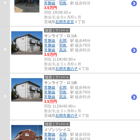
常磐線
「
羽鳥
」駅 徒歩92分
3.5万円
間取:
1R/38.92㎡
敷金/礼金:
0ヶ月/0ヶ月
茨城県
石岡市
若宮
４丁目
賃貸｜アパート
サンライフ・ロコA
常磐線
「
石岡
」駅 徒歩46分
常磐線
「
羽鳥
」駅 徒歩79分
常磐線
「
高浜
」駅 徒歩91分
3.5万円
間取:
1LDK/40.90㎡
敷金/礼金:
1ヶ月/0ヶ月
茨城県
石岡市
鹿の子
４丁目
賃貸｜アパート
サンライフ・ロコB
常磐線
「
石岡
」駅 徒歩46分
常磐線
「
羽鳥
」駅 徒歩79分
常磐線
「
高浜
」駅 徒歩91分
3.5万円
間取:
1LDK/40.90㎡
敷金/礼金:
1ヶ月/0ヶ月
茨城県
石岡市
鹿の子
４丁目
賃貸｜アパート
メゾンソレイユ
常磐線
「
石岡
」駅 徒歩33分
常磐線
「
高浜
」駅 徒歩47分