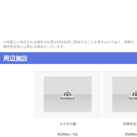
※地図上に表示される物件の位置は付近住所に所在することを表すものであり、実際の
物件所在地とは異なる場合がございます。
周辺施設
カラオケ館
石岡市立
約260m／4分
約836