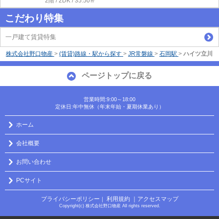
2階 / 2DK / 35.50㎡
こだわり特集
一戸建て賃貸特集
株式会社野口物産
>
(賃貸)路線・駅から探す
>
JR常磐線
>
石岡駅
>
ハイツ立川
ページトップに戻る
営業時間:9:00～18:00
定休日:年中無休（年末年始・夏期休業あり）
ホーム
会社概要
お問い合わせ
PCサイト
プライバシーポリシー
利用規約
｜アクセスマップ
｜
Copyright(c) 株式会社野口物産 All rights reserved.