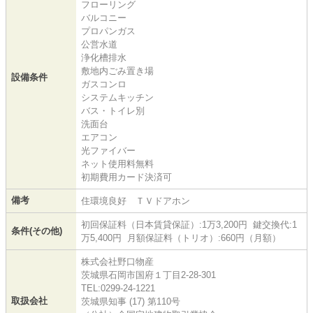
フローリング
バルコニー
プロパンガス
公営水道
浄化槽排水
敷地内ごみ置き場
設備条件
ガスコンロ
システムキッチン
バス・トイレ別
洗面台
エアコン
光ファイバー
ネット使用料無料
初期費用カード決済可
備考
住環境良好 ＴＶドアホン
初回保証料（日本賃貸保証）:1万3,200円 鍵交換代:1
条件(その他)
万5,400円 月額保証料（トリオ）:660円（月額）
株式会社野口物産
茨城県石岡市国府１丁目2-28-301
TEL:0299-24-1221
取扱会社
茨城県知事 (17) 第110号