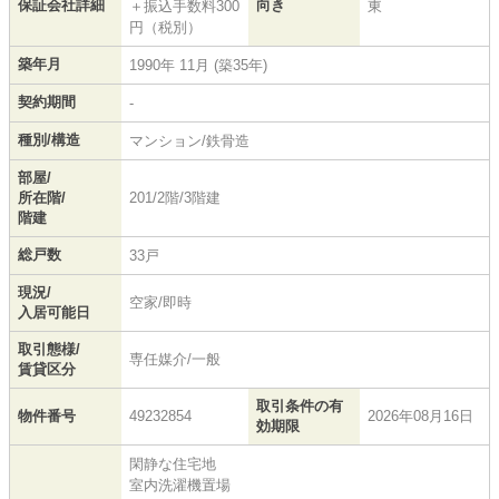
保証会社詳細
向き
＋振込手数料300
東
円（税別）
築年月
1990年 11月 (築35年)
契約期間
-
種別/構造
マンション/鉄骨造
部屋/
所在階/
201/2階/3階建
階建
総戸数
33戸
現況/
空家/即時
入居可能日
取引態様/
専任媒介/一般
賃貸区分
取引条件の有
物件番号
49232854
2026年08月16日
効期限
閑静な住宅地
室内洗濯機置場