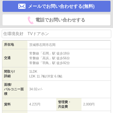
メールでお問い合わせする(無料)
電話でお問い合わせする
住環境良好 TVドアホン
所在地
茨城県
石岡市
石岡
常磐線
「
石岡
」駅 徒歩18分
交通
常磐線
「
高浜
」駅 徒歩56分
常磐線
「
羽鳥
」駅 徒歩92分
間取り/
1LDK
詳細
LDK 11.7帖
/
洋室 6.0帖
面積/
バルコニー面
34.02㎡/-
積
管理費・
賃料
4.2万円
2,000円
共益費