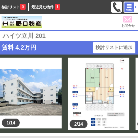
0
1
検討リスト
最近見た物件
お問合せ
ハイツ立川 201
賃料
4.2
万円
検討リストに追加
1/14
2/14