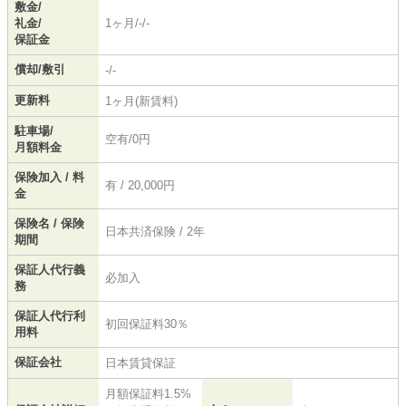
敷金/
礼金/
1ヶ月/-/-
保証金
償却/敷引
-/-
更新料
1ヶ月(新賃料)
駐車場/
空有/0円
月額料金
保険加入 / 料
有 / 20,000円
金
保険名 / 保険
日本共済保険 / 2年
期間
保証人代行義
必加入
務
保証人代行利
初回保証料30％
用料
保証会社
日本賃貸保証
月額保証料1.5%