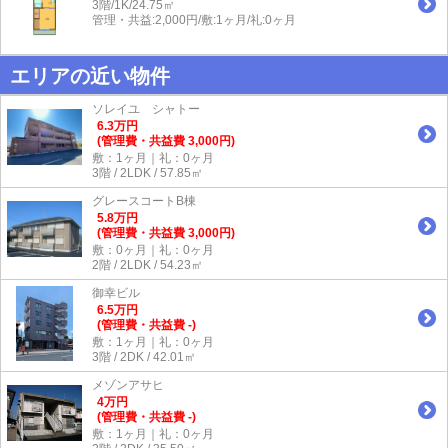
3階/1K/24.75㎡
管理・共益:2,000円/敷:1ヶ月/礼:0ヶ月
エリアの近い物件
ソレイユ シャトー
6.3
万
円
(管理費・共益費 3,000円)
敷：1ヶ月｜礼：0ヶ月
3階 / 2LDK / 57.85㎡
グレースコートB棟
5.8
万
円
(管理費・共益費 3,000円)
敷：0ヶ月｜礼：0ヶ月
2階 / 2LDK / 54.23㎡
御幸ビル
6.5
万
円
(管理費・共益費 -)
敷：1ヶ月｜礼：0ヶ月
3階 / 2DK / 42.01㎡
メゾンアサヒ
4
万
円
(管理費・共益費 -)
敷：1ヶ月｜礼：0ヶ月