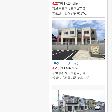
4.2
万円 1K/24.18㎡
茨城県石岡市石岡２丁目
常磐線「石岡」駅 徒歩5分
LuxyⅡ（ラクシィ）
4.2
万円 1K/32.97㎡
茨城県石岡市国府４丁目
常磐線「石岡」駅 徒歩10分