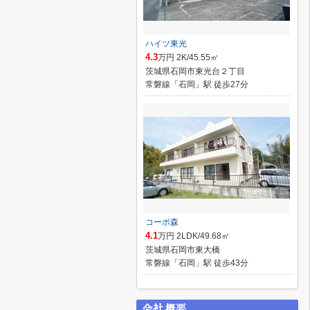
ハイツ東光
4.3
万円 2K/45.55㎡
茨城県石岡市東光台２丁目
常磐線「石岡」駅 徒歩27分
コーポ森
4.1
万円 2LDK/49.68㎡
茨城県石岡市東大橋
常磐線「石岡」駅 徒歩43分