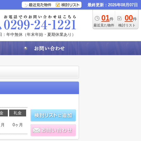
最終更新：2026年08月07日
01
00
件
件
最近見た物件
検討リスト
日：年中無休（年末年始・夏期休業あり）
金
礼金
ヶ月
0ヶ月