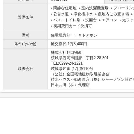
閑静な住宅地
室内洗濯機置場
フローリン
公営水道
浄化槽排水
敷地内ごみ置き場
設備条件
バス・トイレ別
洗面台
エアコン
光ファ
初期費用カード決済可
備考
住環境良好 ＴＶドアホン
条件(その他)
鍵交換代:1万5,400円
株式会社野口物産
茨城県石岡市国府１丁目2-28-301
TEL:0299-24-1221
取扱会社
茨城県知事 (17) 第110号
（公社）全国宅地建物取引業協会
積水ハウス不動産東京（株）シャーメゾン特約
日本共済（株）代理店