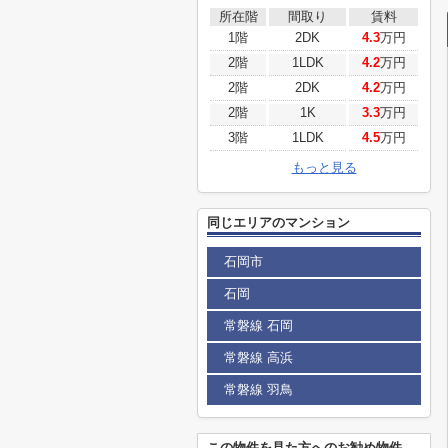
所在階
間取り
賃料
1階
2DK
4.3
万円
2階
1LDK
4.2
万円
2階
2DK
4.2
万円
2階
1K
3.3
万円
3階
1LDK
4.5
万円
もっと見る
同じエリアのマンション
石岡市
石岡
常磐線 石岡
常磐線 高浜
常磐線 羽鳥
この物件を見た方へのお勧め物件