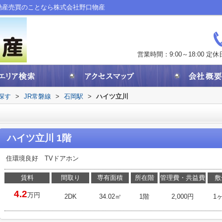
動産売買のことなら株式会社野口物産
営業時間：9:00～18:00
定休
探す
>
JR常磐線
>
石岡駅
>
ハイツ立川
ハイツ立川 1階
住環境良好 TVドアホン
賃料
間取り
専有面積
所在階
管理費・共益費
敷
4.2
万円
2DK
34.02㎡
1階
2,000円
1