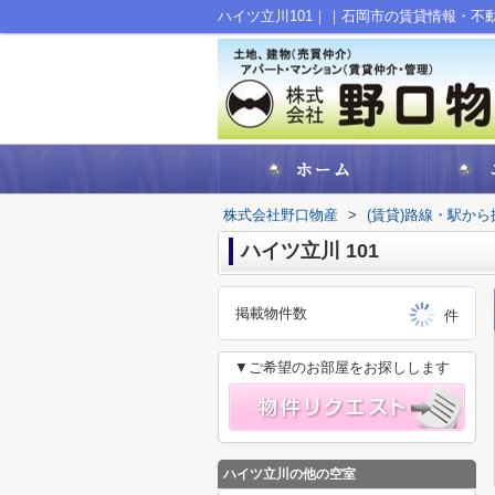
ハイツ立川101｜｜石岡市の賃貸情報・不
株式会社野口物産
>
(賃貸)路線・駅から
ハイツ立川 101
掲載物件数
件
▼ご希望のお部屋をお探しします
ハイツ立川の他の空室