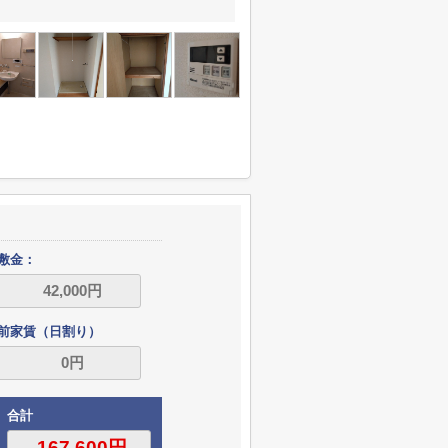
敷金：
前家賃（日割り）
合計