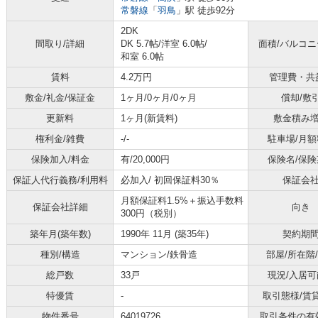
常磐線
「
羽鳥
」駅 徒歩92分
2DK
間取り/詳細
DK 5.7帖
/
洋室 6.0帖
/
面積/バルコ
和室 6.0帖
賃料
4.2万円
管理費・共
敷金/礼金/保証金
1ヶ月/0ヶ月/0ヶ月
償却/敷
更新料
1ヶ月(新賃料)
敷金積み
権利金/雑費
-/-
駐車場/月額
保険加入/料金
有/20,000円
保険名/保険
保証人代行義務/利用料
必加入/
初回保証料30％
保証会
月額保証料1.5%＋振込手数料
保証会社詳細
向き
300円（税別）
築年月(築年数)
1990年 11月 (築35年)
契約期
種別/構造
マンション/鉄骨造
部屋/所在階
総戸数
33戸
現況/入居可
特優賃
-
取引態様/賃
物件番号
64019726
取引条件の有