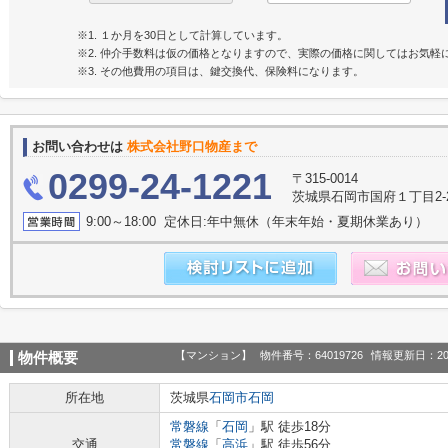
※1. １か月を30日として計算しています。
※2. 仲介手数料は仮の価格となりますので、実際の価格に関してはお気軽
※3. その他費用の項目は、鍵交換代、保険料になります。
お問い合わせは
株式会社野口物産まで
0299-24-1221
〒315-0014
茨城県石岡市国府１丁目2-28
9:00～18:00 定休日:年中無休（年末年始・夏期休業あり）
【マンション】
物件番号：64019726
情報更新日：20
物件概要
所在地
茨城県
石岡市
石岡
常磐線
「
石岡
」駅 徒歩18分
交通
常磐線
「
高浜
」駅 徒歩56分