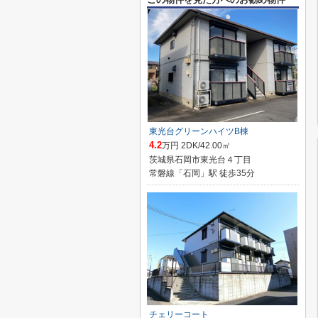
東光台グリーンハイツB棟
4.2
万円 2DK/42.00㎡
茨城県石岡市東光台４丁目
常磐線「石岡」駅 徒歩35分
チェリーコート