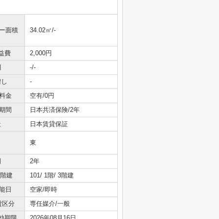
ニー面積
34.02㎡/-
益費
2,000円
引
-/-
増し
-
料金
空有/0円
期間
日本共済保険/2年
社
日本賃貸保証
東
間
2年
/階建
101/ 1階/ 3階建
能日
空家/即時
貸区分
専任媒介/一般
効期限
2026年08月16日