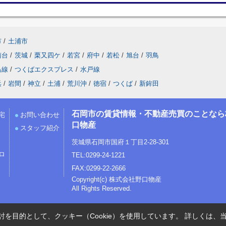
市
/
土浦市
南台
/
茨城
/
栗又四ケ
/
若宮
/
府中
/
若松
/
旭台
/
羽鳥
島線
/
つくばエクスプレス
/
水戸線
浜
/
岩間
/
神立
/
土浦
/
荒川沖
/
徳宿
/
つくば
/
新鉾田
石岡市の賃貸情報・不動産売買のことなら
宅
お問い合わせ
口物産
スタッフ紹介
茨城県石岡市国府１丁目2-28-301
ロ
TEL:0299-24-1221
FAX:0299-22-2666
Copyright(c) 株式会社野口物産
All Rights Reserved.
を目的として、クッキー（Cookie）を使用しています。
詳しくは、