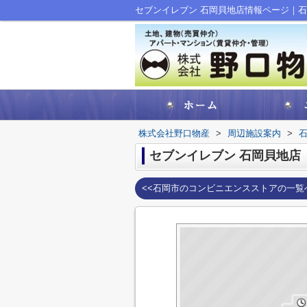
セブンイレブン 石岡貝地店情報ページ｜
株式会社野口物産
>
周辺施設案内
>
セブンイレブン 石岡貝地店
<<石岡市のコンビニエンスストアの一覧