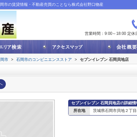
石岡市の賃貸情報・不動産売買のことなら株式会社野口物産
営業時間：9:00～18:00
定休
石岡市
>
石岡市のコンビニエンスストア
>
セブンイレブン 石岡貝地店
へ
セブンイレブン 石岡貝地店の詳細情
所在地
茨城県石岡市貝地２丁目