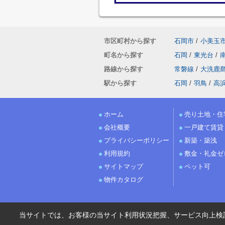
市区町村から探す
石岡市
/
小美玉
町名から探す
石岡
/
東光台
/
路線から探す
常磐線
/
大洗鹿
駅から探す
石岡
/
羽鳥
/
高
ホーム
売り土地・住
会社概要
一戸建て賃貸
プライバシーポリシー
新築・築浅
利用規約
敷金・礼金ゼ
サイトマップ
ペット可
物件カタログ
当サイトでは、お客様の当サイト利用状況把握、サービス向上検討