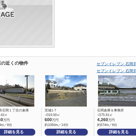
店の近くの物件
セブンイレブン 石岡
セブンイレブン 石岡
市石岡１丁目の倉庫
茨城1-7
石岡倉庫＆事務所
3.42㎡
-/319.00㎡
-/275.91㎡
60
600
4,260
万円
万円
万円
4m／8分
約1050m／14分
約574m／8分
詳細を見る
詳細を見る
詳細を見る