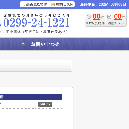
最終更新：2026年08月08日
00
00
件
件
最近見た物件
検討リスト
日：年中無休（年末年始・夏期休業あり）
報
4
MAP
▼