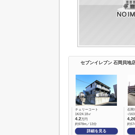
セブンイレブン 石岡貝地
チェリーコート
石岡
1K/24.18㎡
-/16
4.2
4,2
万円
約978m／13分
約57
詳細を見る