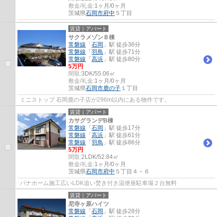
敷金/礼金:
1ヶ月/0ヶ月
茨城県
石岡市
府中
５丁目
賃貸｜アパート
サクラメゾンＢ棟
常磐線
「
石岡
」駅 徒歩36分
常磐線
「
羽鳥
」駅 徒歩71分
常磐線
「
高浜
」駅 徒歩80分
5万円
間取:
3DK/55.06㎡
敷金/礼金:
1ヶ月/0ヶ月
茨城県
石岡市
鹿の子
１丁目
ミニストップ 石岡鹿の子店が296m以内にある物件です。
賃貸｜アパート
カサグランデB棟
常磐線
「
石岡
」駅 徒歩17分
常磐線
「
高浜
」駅 徒歩61分
常磐線
「
羽鳥
」駅 徒歩86分
5万円
間取:
2LDK/52.84㎡
敷金/礼金:
1ヶ月/0ヶ月
茨城県
石岡市
府中
５丁目４－６
パナホーム施工広いLDK追い焚き付き温便座駐車場２台無料
賃貸｜アパート
尼寺ヶ原ハイツ
常磐線
「
石岡
」駅 徒歩28分