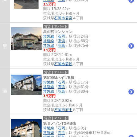
3.5万円
間取:
1R/38.92㎡
敷金/礼金:
0ヶ月/0ヶ月
茨城県
石岡市
若宮
４丁目
賃貸｜アパート
星の宮マンション
常磐線
「
石岡
」駅 徒歩24分
常磐線
「
高浜
」駅 徒歩68分
常磐線
「
羽鳥
」駅 徒歩75分
3.5万円
間取:
2DK/41.81㎡
敷金/礼金:
1ヶ月/0ヶ月
茨城県
石岡市
若松
３丁目
賃貸｜アパート
第5TGMハイツB棟
常磐線
「
石岡
」駅 徒歩17分
常磐線
「
高浜
」駅 徒歩61分
常磐線
「
羽鳥
」駅 徒歩80分
3.5万円
間取:
2DK/40.92㎡
敷金/礼金:
1.5ヶ月/0ヶ月
茨城県
石岡市
府中
５丁目
賃貸｜アパート
第３メゾンTGMB棟
常磐線
「
石岡
」駅 徒歩9分
常磐線
「
高浜
」駅 徒歩54分車12分 5.8km