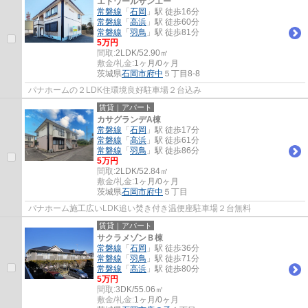
エトワールサンエー
常磐線
「
石岡
」駅 徒歩16分
常磐線
「
高浜
」駅 徒歩60分
常磐線
「
羽鳥
」駅 徒歩81分
5万円
間取:
2LDK/52.90㎡
敷金/礼金:
1ヶ月/0ヶ月
茨城県
石岡市
府中
５丁目8-8
パナホームの２LDK住環境良好駐車場２台込み
賃貸｜アパート
カサグランデA棟
常磐線
「
石岡
」駅 徒歩17分
常磐線
「
高浜
」駅 徒歩61分
常磐線
「
羽鳥
」駅 徒歩86分
5万円
間取:
2LDK/52.84㎡
敷金/礼金:
1ヶ月/0ヶ月
茨城県
石岡市
府中
５丁目
パナホーム施工広いLDK追い焚き付き温便座駐車場２台無料
賃貸｜アパート
サクラメゾンＢ棟
常磐線
「
石岡
」駅 徒歩36分
常磐線
「
羽鳥
」駅 徒歩71分
常磐線
「
高浜
」駅 徒歩80分
5万円
間取:
3DK/55.06㎡
敷金/礼金:
1ヶ月/0ヶ月