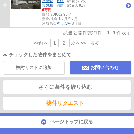
常磐線
「
高浜
」駅 徒歩72分
常磐線
「
羽鳥
」駅 徒歩81分
6万円
間取:
3DK/62.93㎡
敷金/礼金:
1ヶ月/0ヶ月
茨城県
石岡市
若松
３丁目
該当公開件数
21
件
1-20
件表示
1
2
<<前へ
次へ>>
最初
チェックした物件をまとめて
検討リストに追加
お問い合わせ
さらに条件を絞り込む
物件リクエスト
ページトップに戻る