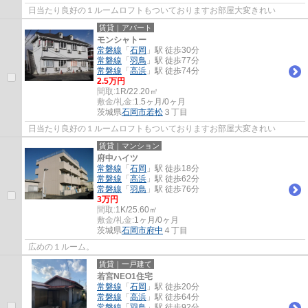
日当たり良好の１ルームロフトもついておりますお部屋大変きれい
賃貸｜アパート
モンシャトー
常磐線
「
石岡
」駅 徒歩30分
常磐線
「
羽鳥
」駅 徒歩77分
常磐線
「
高浜
」駅 徒歩74分
2.5万円
間取:
1R/22.20㎡
敷金/礼金:
1.5ヶ月/0ヶ月
茨城県
石岡市
若松
３丁目
日当たり良好の１ルームロフトもついておりますお部屋大変きれい
賃貸｜マンション
府中ハイツ
常磐線
「
石岡
」駅 徒歩18分
常磐線
「
高浜
」駅 徒歩62分
常磐線
「
羽鳥
」駅 徒歩76分
3万円
間取:
1K/25.60㎡
敷金/礼金:
1ヶ月/0ヶ月
茨城県
石岡市
府中
４丁目
広めの１ルーム。
賃貸｜一戸建て
若宮NEO1住宅
常磐線
「
石岡
」駅 徒歩20分
常磐線
「
高浜
」駅 徒歩64分
常磐線
「
羽鳥
」駅 徒歩92分