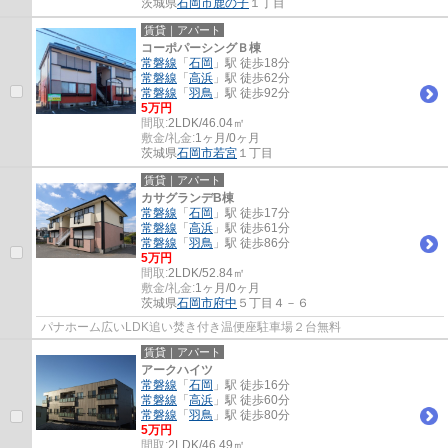
茨城県
石岡市
鹿の子
１丁目
賃貸｜アパート
コーポパーシングＢ棟
常磐線
「
石岡
」駅 徒歩18分
常磐線
「
高浜
」駅 徒歩62分
常磐線
「
羽鳥
」駅 徒歩92分
5万円
間取:
2LDK/46.04㎡
敷金/礼金:
1ヶ月/0ヶ月
茨城県
石岡市
若宮
１丁目
賃貸｜アパート
カサグランデB棟
常磐線
「
石岡
」駅 徒歩17分
常磐線
「
高浜
」駅 徒歩61分
常磐線
「
羽鳥
」駅 徒歩86分
5万円
間取:
2LDK/52.84㎡
敷金/礼金:
1ヶ月/0ヶ月
茨城県
石岡市
府中
５丁目４－６
パナホーム広いLDK追い焚き付き温便座駐車場２台無料
賃貸｜アパート
アークハイツ
常磐線
「
石岡
」駅 徒歩16分
常磐線
「
高浜
」駅 徒歩60分
常磐線
「
羽鳥
」駅 徒歩80分
5万円
間取:
2LDK/46.49㎡