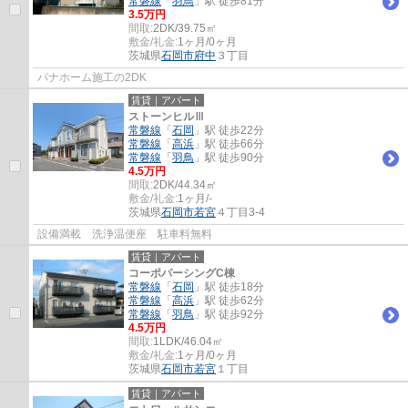
常磐線
「
羽鳥
」駅 徒歩81分
3.5万円
間取:
2DK/39.75㎡
敷金/礼金:
1ヶ月/0ヶ月
茨城県
石岡市
府中
３丁目
パナホーム施工の2DK
賃貸｜アパート
ストーンヒルⅢ
常磐線
「
石岡
」駅 徒歩22分
常磐線
「
高浜
」駅 徒歩66分
常磐線
「
羽鳥
」駅 徒歩90分
4.5万円
間取:
2DK/44.34㎡
敷金/礼金:
1ヶ月/-
茨城県
石岡市
若宮
４丁目3-4
設備満載 洗浄温便座 駐車料無料
賃貸｜アパート
コーポパーシングC棟
常磐線
「
石岡
」駅 徒歩18分
常磐線
「
高浜
」駅 徒歩62分
常磐線
「
羽鳥
」駅 徒歩92分
4.5万円
間取:
1LDK/46.04㎡
敷金/礼金:
1ヶ月/0ヶ月
茨城県
石岡市
若宮
１丁目
賃貸｜アパート